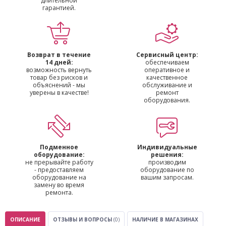
длительной
гарантией.
Возврат в течение
Сервисный центр:
14 дней:
обеспечиваем
возможность вернуть
оперативное и
товар без рисков и
качественное
объяснений - мы
обслуживание и
уверены в качестве!
ремонт
оборудования.
Подменное
Индивидуальные
оборудование:
решения:
не прерывайте работу
производим
- предоставляем
оборудование по
оборудование на
вашим запросам.
замену во время
ремонта.
ОПИСАНИЕ
ОТЗЫВЫ И ВОПРОСЫ
(0)
НАЛИЧИЕ В МАГАЗИНАХ