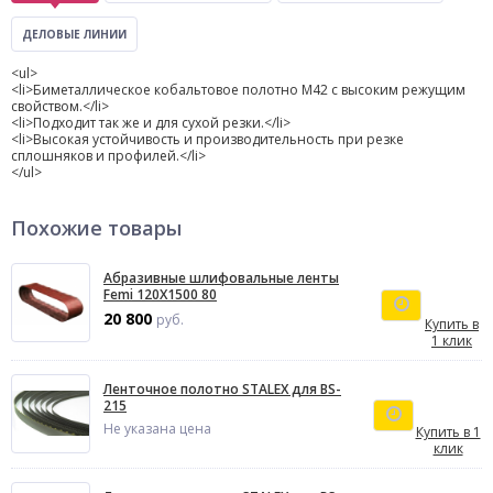
ДЕЛОВЫЕ ЛИНИИ
<ul>
<li>Биметаллическое кобальтовое полотно М­42 с высоким режущим
свойством.</li>
<li>Подходит так же и для сухой резки.</li>
<li>Высокая устойчивость и производительность при резке
сплошняков и профилей.</li>
</ul>
Похожие товары
Абразивные шлифовальные ленты
Femi 120X1500 80
20 800
руб.
Купить в
1 клик
Ленточное полотно STALEX для BS-
215
Не указана цена
Купить в 1
клик