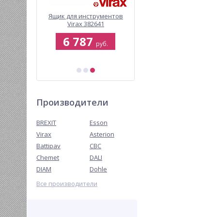
нт Virax
Ящик для инструментов
Компрессор BREXIT
ма
Virax 382641
BrexPULSE 2000 для
промывки трубопровод
6 787
209 000
отопления и питьевог
руб.
руб.
руб.
водоснабжения, с
редуктором и
225 444 руб.
инжектором
Производители
BREXIT
Esson
Virax
Asterion
Battipav
CBC
Chemet
DALI
DIAM
Dohle
Все производители