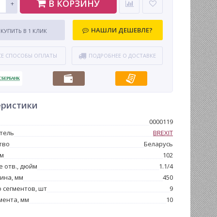
В КОРЗИНУ
+
НАШЛИ ДЕШЕВЛЕ?
КУПИТЬ В 1 КЛИК
СЕ СПОСОБЫ ОПЛАТЫ
ПОДРОБНЕЕ О ДОСТАВКЕ
еристики
0000119
тель
BREXIT
тво
Беларусь
мм
102
 отв., дюйм
1.1/4
ина, мм
450
 сегментов, шт
9
мента, мм
10