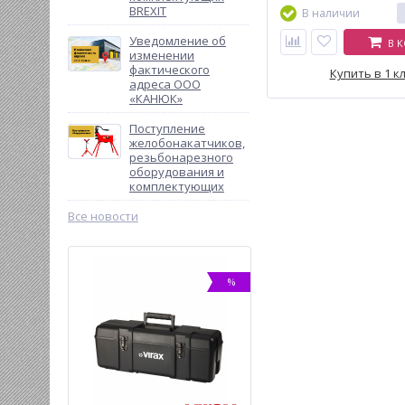
BREXIT
В наличии
Уведомление об
В 
изменении
фактического
Купить в 1 к
адреса ООО
«КАНЮК»
Поступление
желобонакатчиков,
резьбонарезного
оборудования и
комплектующих
Все новости
%
%