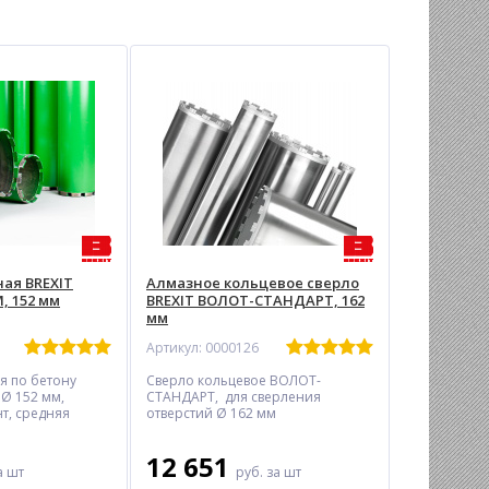
ая BREXIT
Алмазное кольцевое сверло
 152 мм
BREXIT ВОЛОТ-СТАНДАРТ, 162
мм
Артикул: 0000126
я по бетону
Сверло кольцевое ВОЛОТ-
Ø 152 мм,
СТАНДАРТ, для сверления
т, средняя
отверстий Ø 162 мм
12 651
а шт
руб.
за шт