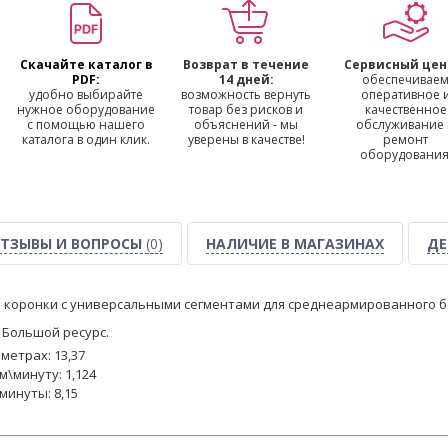
Скачайте каталог в
Возврат в течение
Сервисный цен
PDF:
14 дней:
обеспечивае
удобно выбирайте
возможность вернуть
оперативное 
нужное оборудование
товар без рисков и
качественное
с помощью нашего
объяснений - мы
обслуживание
каталога в один клик.
уверены в качестве!
ремонт
оборудования
ТЗЫВЫ И ВОПРОСЫ
(0)
НАЛИЧИЕ В МАГАЗИНАХ
ДЕ
 коронки с универсальными сегментами для среднеармированного б
 Большой ресурс.
метрах: 13,37
м\минуту: 1,124
минуты: 8,15