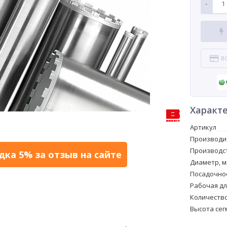
-
В
Характ
Артикул
Производи
Производс
дка 5% за отзыв на сайте
Диаметр, 
Посадочное
Рабочая дл
Количество
Высота сег