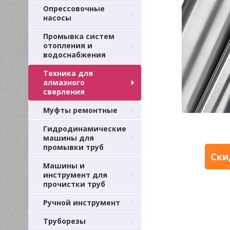
Опрессовочные
насосы
Промывка систем
отопления и
водоснабжения
Техника для
алмазного
сверления
Муфты ремонтные
Гидродинамические
машины для
промывки труб
Ски
Машины и
инструмент для
прочистки труб
Ручной инструмент
Труборезы