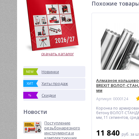
Похожие товар
скачать каталог
Новинки
NEW
Алмазное кольцево
Хиты продаж
ХИТ
BREXIT ВОЛОТ-СТАН
мм
Скидки
%
Артикул: 0000124
Коронка по армирова
Новости
бетону ВОЛОТ-СТАНДА
мм, 11 сегментов, сре
скорость реза
Поступление
резьбонарезного
11 840
инструмента и
руб.
за ш
комплектующих