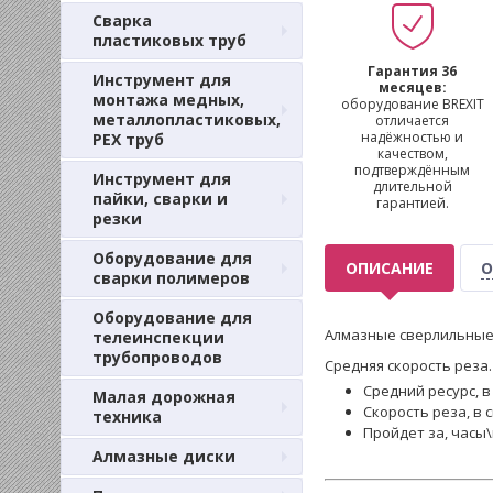
Сварка
пластиковых труб
Гарантия 36
Инструмент для
месяцев:
монтажа медных,
оборудование BREXIT
металлопластиковых,
отличается
надёжностью и
PEX труб
качеством,
подтверждённым
Инструмент для
длительной
пайки, сварки и
гарантией.
резки
Оборудование для
ОПИСАНИЕ
О
сварки полимеров
Оборудование для
Алмазные сверлильные
телеинспекции
трубопроводов
Средняя скорость реза.
Средний ресурс, в 
Малая дорожная
Скорость реза, в с
техника
Пройдет за, часы\
Алмазные диски