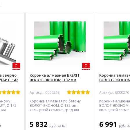
ы
е сверло
Коронка алмазная BREXIT
Коронка алмазн
ДАРТ, 142
ВОЛОТ-ЭКОНОМ, 132 мм
ВОЛОТ-ЭКОНОМ,
Артикул: 0000268
Артикул: 0000270
нному
Коронка алмазная по бетону
Коронка алмазна
РТ, Ø 142
ВОЛОТ-ЭКОНОМ, Ø 132 мм,
ВОЛОТ-ЭКОНОМ, 
дняя
кольцевой сегмент, средняя
кольцевой сегмен
скорость реза
скорость реза
5 832
6 991
т
руб.
за шт
руб.
з