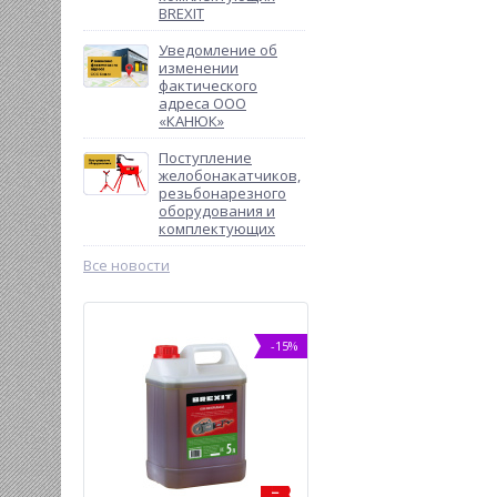
BREXIT
Уведомление об
изменении
фактического
адреса ООО
«КАНЮК»
Поступление
желобонакатчиков,
резьбонарезного
оборудования и
комплектующих
Все новости
-15%
-7%