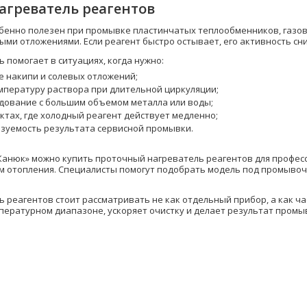
агреватель реагентов
бенно полезен при промывке пластинчатых теплообменников, газов
ыми отложениями. Если реагент быстро остывает, его активность сн
 помогает в ситуациях, когда нужно:
е накипи и солевых отложений;
пературу раствора при длительной циркуляции;
дование с большим объемом металла или воды;
ктах, где холодный реагент действует медленно;
зуемость результата сервисной промывки.
Канюк» можно купить проточный нагреватель реагентов для профес
м отопления. Специалисты помогут подобрать модель под промывочн
 реагентов стоит рассматривать не как отдельный прибор, а как ч
пературном диапазоне, ускоряет очистку и делает результат промы