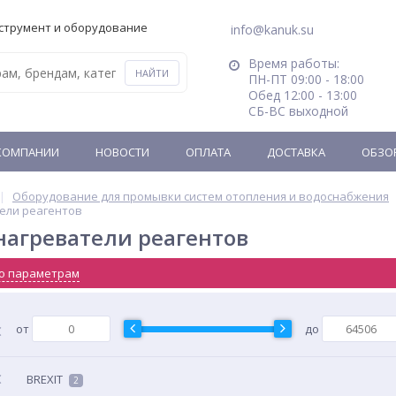
струмент и оборудование
info@kanuk.su
Время работы:
ПН-ПТ 09:00 - 18:00
Обед 12:00 - 13:00
СБ-ВС выходной
КОМПАНИИ
НОВОСТИ
ОПЛАТА
ДОСТАВКА
ОБЗО
Оборудование для промывки систем отопления и водоснабжения
ели реагентов
нагреватели реагентов
о параметрам
от
до
BREXIT
2