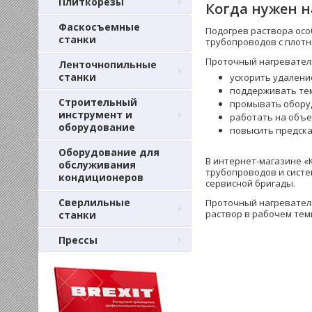
Плиткорезы
Когда нужен н
Фаскосъемные
Подогрев раствора осо
станки
трубопроводов с плотн
Проточный нагреватель
Ленточнопильные
станки
ускорить удалени
поддерживать тем
Строительный
промывать обору
инструмент и
работать на объе
оборудование
повысить предска
Оборудование для
В интернет-магазине «
обслуживания
трубопроводов и систе
кондиционеров
сервисной бригады.
Сверлильные
Проточный нагреватель
раствор в рабочем тем
станки
Прессы