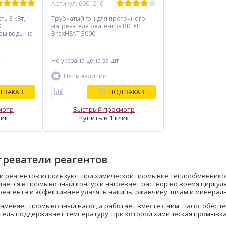
Артикул: 6001210
ь 3 кВт,
Трубчатый тэн для проточного
С,
нагревателя реагентов BREXIT
ры воды на
BrexHEAT 3000
/мин на 20
ад.
Не указана цена
за шт
т
ль
00
Нет в наличии
я подогрева
створов в
 ЗАКАЗ
ПОД ЗАКАЗ
в. С
щитой от
ского тока,
мотр
Быстрый просмотр
пасность и
лик
Купить в 1 клик
греватели реагентов
 реагентов используют при химической промывке теплообменников,
ется в промывочный контур и нагревает раствор во время циркуля
еагента и эффективнее удалять накипь, ржавчину, шлам и минерал
заменяет промывочный насос, а работает вместе с ним. Насос обесп
атель поддерживает температуру, при которой химическая промывка