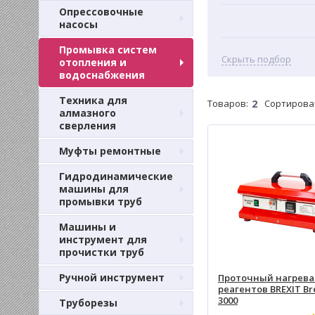
Опрессовочные
насосы
Промывка систем
Скрыть подбор
отопления и
водоснабжения
Техника для
Товаров:
2
Сортирова
алмазного
сверления
Муфты ремонтные
Гидродинамические
машины для
промывки труб
Машины и
инструмент для
прочистки труб
Ручной инструмент
Проточный нагрева
реагентов BREXIT B
3000
Труборезы