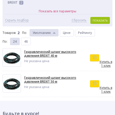
BREXIT
2
Показать все параметры
Скрыть подбор
Сбросить
ПОКАЗАТЬ
2
Товаров:
По
:
Умолчанию
Цене
Рейтингу
По
:
24
48
Гидравлический шланг высокого
давления BREXIT 40 м
Не указана цена
Купить в
1 клик
Гидравлический шланг высокого
давления BREXIT 50 м
Не указана цена
Купить в
1 клик
Будьте в курсе!