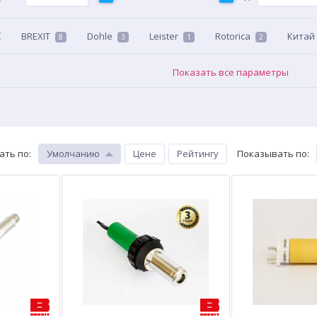
BREXIT
Dohle
Leister
Rotorica
Китай
8
3
1
2
Показать все параметры
ать по
:
Умолчанию
Цене
Рейтингу
Показывать по
: