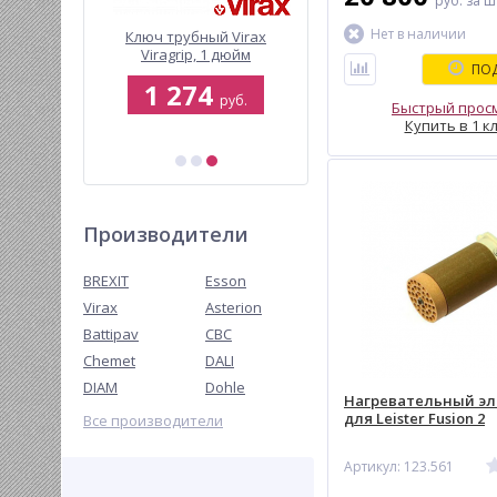
руб.
за ш
Нет в наличии
 для
Ключ трубный Virax
Передавливатель для
ский
Viragrip, 1 дюйм
труб гидравлический
ПОД
P G125
BREXIT BrexPRESS GP G180,
1 274
80 000
16 тонн
б.
руб.
руб.
Быстрый прос
Купить в 1 к
98 293 руб.
Производители
BREXIT
Esson
Virax
Asterion
Battipav
CBC
Chemet
DALI
DIAM
Dohle
Нагревательный э
для Leister Fusion 2
Все производители
Артикул: 123.561