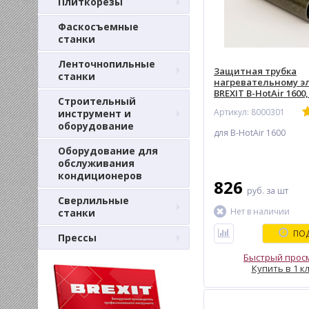
Плиткорезы
Фаскосъемные
станки
Ленточнопильные
Защитная трубка
станки
нагревательному э
BREXIT B-HotAir 1600,
Строительный
1600Вт)
Артикул: 8000301
инструмент и
оборудование
для B-HotAir 1600
Оборудование для
обслуживания
кондиционеров
826
руб.
за шт
Сверлильные
Нет в наличии
станки
ПОД
Прессы
Быстрый прос
Купить в 1 к