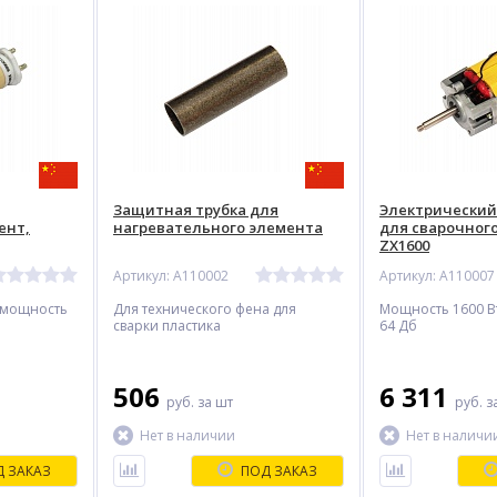
Защитная трубка для
Электрический
ент,
нагревательного элемента
для сварочног
ZX1600
Артикул: A110002
Артикул: A110007
 мощность
Для технического фена для
Мощность 1600 В
сварки пластика
64 Дб
506
6 311
руб.
за шт
руб.
з
Нет в наличии
Нет в наличи
 ЗАКАЗ
ПОД ЗАКАЗ