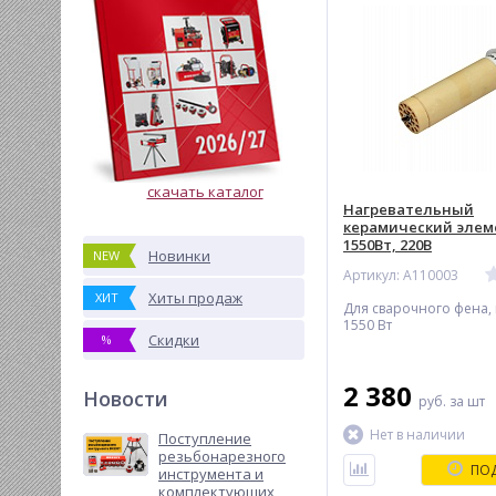
скачать каталог
Hагревательный
керамический элем
1550Вт, 220В
Новинки
NEW
Артикул: A110003
Хиты продаж
ХИТ
Для сварочного фена,
1550 Вт
Скидки
%
2 380
Новости
руб.
за шт
Нет в наличии
Поступление
резьбонарезного
ПОД
инструмента и
комплектующих