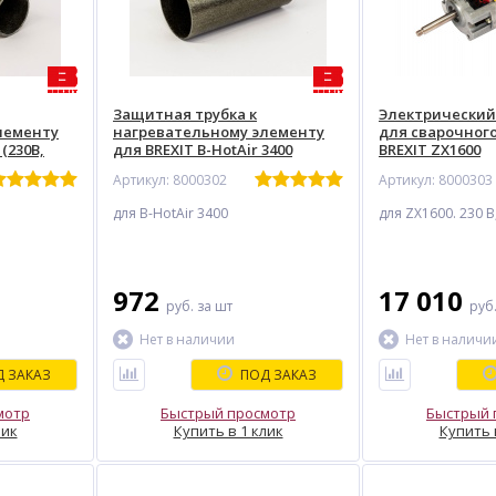
Защитная трубка к
Электрический
лементу
нагревательному элементу
для сварочног
 (230В,
для BREXIT B-HotAir 3400
BREXIT ZX1600
Артикул: 8000302
Артикул: 8000303
для B-HotAir 3400
для ZX1600. 230 В
972
17 010
руб.
за шт
руб
Нет в наличии
Нет в наличи
 ЗАКАЗ
ПОД ЗАКАЗ
мотр
Быстрый просмотр
Быстрый 
лик
Купить в 1 клик
Купить 