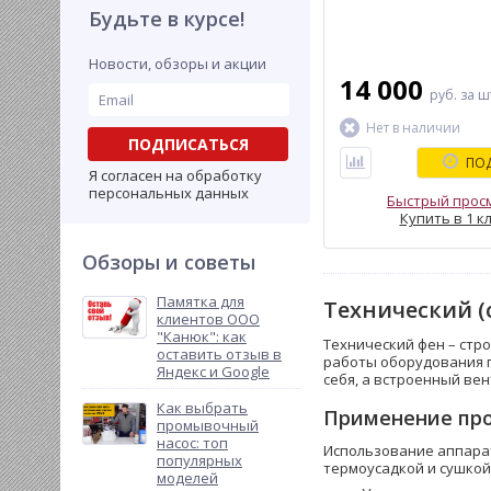
Будьте в курсе!
Новости, обзоры и акции
14 000
руб.
за ш
Нет в наличии
ПОДПИСАТЬСЯ
ПОД
Я согласен на обработку
персональных данных
Быстрый прос
Купить в 1 к
Обзоры и советы
Памятка для
Технический (
клиентов ООО
"Канюк": как
Технический фен – стр
оставить отзыв в
работы оборудования пр
Яндекс и Google
себя, а встроенный вен
Как выбрать
Применение про
промывочный
насос: топ
Использование аппарат
популярных
термоусадкой и сушкой.
моделей