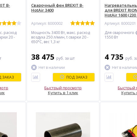
IT B-
Сварочный фен BREXIT B-
Нагревательн
HotAir 3400
для BREXIT RION,
HotAir 1600 (230 
Артикул: 8000002
Артикул: 8000201
с. расход
Мощность 3400 Вт, макс. расход
Для сварочного 
арки 20 -
воздуха 250 л/мин, t сварки 20 -
1550 Вт
650°С, вес 1,3 кг
38 475
4 735
т
руб.
за шт
руб.
з
Нет в наличии
Нет в наличи
 ЗАКАЗ
ПОД ЗАКАЗ
мотр
Быстрый просмотр
Быстрый 
лик
Купить в 1 клик
Купить 