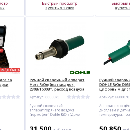
мотр
Быстрый просмотр
Быстрый 
лик
Купить в 1 клик
Купить 
torica
Ручной сварочный аппарат
Ручной свароч
арки
Herz RiOn(без насадок,
DOHLE RiOn DIGI
230В/1600Вт, расход воздуха
цифровым дисп
%
250л/мин )
насадок, 230В/1
Артикул: 6600075
Артикул: 6600070
воздуха 250л/м
Ручной сварочный
Аппарат оснащё
аппарат горячего воздуха
дисплеем и датч
(термофен) Dohle RiOn (Доле
температуры, п
РиОн) – удобный,
выполнять работу
профессиональный,
точностью.
31 500
50 850
многофункциональный,