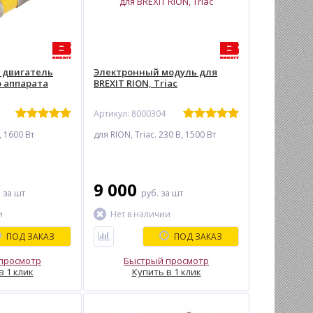
 двигатель
Электронный модуль для
о аппарата
BREXIT RION, Triac
Артикул: 8000304
, 1600 Вт
для RION, Triac. 230 В, 1500 Вт
9 000
.
за шт
руб.
за шт
и
Нет в наличии
ПОД ЗАКАЗ
ПОД ЗАКАЗ
просмотр
Быстрый просмотр
в 1 клик
Купить в 1 клик