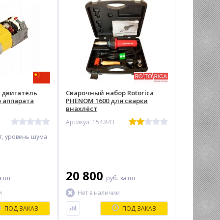
 двигатель
Сварочный набор Rotorica
о аппарата
PHENOM 1600 для сварки
внахлёст
Артикул: 154.843
т, уровень шума
20 800
а шт
руб.
за шт
и
Нет в наличии
ПОД ЗАКАЗ
ПОД ЗАКАЗ