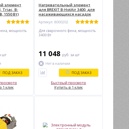
ый элемент
Нагревательный элемент
 Triac, B-
для BREXIT B-HotAir 3400, для
В, 1550 Вт)
насаживающихся насадок
(230В, 3400Вт)
Артикул: 8000202
фена, мощность
Для сварочного фена, мощность
3400 Вт
11 048
а шт
руб.
за шт
и
Нет в наличии
ПОД ЗАКАЗ
ПОД ЗАКАЗ
просмотр
Быстрый просмотр
в 1 клик
Купить в 1 клик