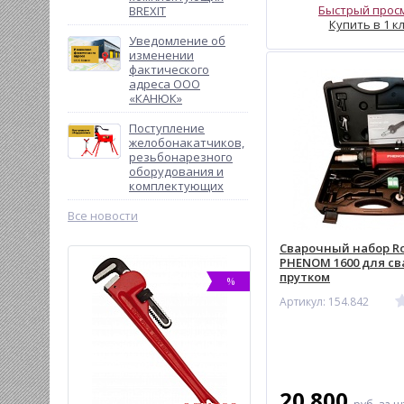
Быстрый прос
BREXIT
Купить в 1 к
Уведомление об
изменении
фактического
адреса ООО
«КАНЮК»
Поступление
желобонакатчиков,
резьбонарезного
оборудования и
комплектующих
Все новости
Сварочный набор Ro
PHENOM 1600 для св
прутком
-20%
%
-19
Артикул: 154.842
20 800