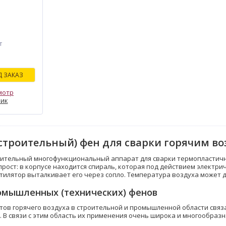
т
 ЗАКАЗ
мотр
лик
строительный) фен для сварки горячим в
оительный многофункциональный аппарат для сварки термопластичн
ост: в корпусе находится спираль, которая под действием электрич
тилятор выталкивает его через сопло. Температура воздуха может до
мышленных (технических) фенов
ов горячего воздуха в строительной и промышленной области связа
 В связи с этим область их применения очень широка и многообразн