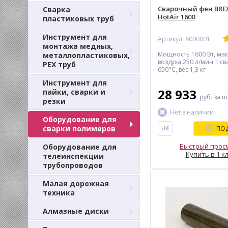
Сварочный фен BREX
Сварка
HotAir 1600
пластиковых труб
Инструмент для
Артикул: 8000001
монтажа медных,
Мощность 1600 Вт, мак
металлопластиковых,
воздуха 250 л/мин, t св
PEX труб
650°С, вес 1,3 кг
Инструмент для
28 933
пайки, сварки и
руб.
за ш
резки
Нет в наличии
Оборудование для
сварки полимеров
ПОД
Быстрый прос
Оборудование для
Купить в 1 к
телеинспекции
трубопроводов
Малая дорожная
техника
Алмазные диски