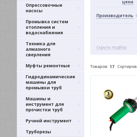
цена
Опрессовочные
насосы
Производитель
Промывка систем
отопления и
водоснабжения
Техника для
Скрыть подбор
алмазного
сверления
Муфты ремонтные
Товаров:
17
Сортиров
Гидродинамические
машины для
промывки труб
Машины и
инструмент для
прочистки труб
Ручной инструмент
Труборезы