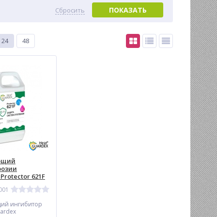
ПОКАЗАТЬ
Сбросить
24
48
ющий
розии
rotector 621F
001
ий ингибитор
ardex