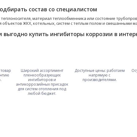
одбирать состав со специалистом
в теплоносителя, материал теплообменника или состояние трубопро
я объектов ЖКХ, котельных, систем с теплым полом и смешанными м
и выгодно купить ингибиторы коррозии в интер
 товар
Широкий ассортимент
Доступные цены: работаем
Ос
антию
пленкообразующих
напрямую с
.
ингибиторов и
производителями.
антикоррозийных присадок
для систем отопления под
любой бюджет.