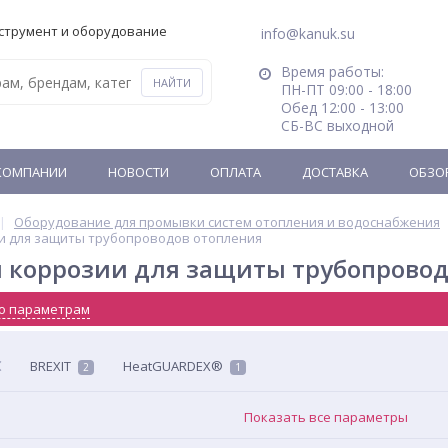
струмент и оборудование
info@kanuk.su
Время работы:
ПН-ПТ 09:00 - 18:00
Обед 12:00 - 13:00
СБ-ВС выходной
КОМПАНИИ
НОВОСТИ
ОПЛАТА
ДОСТАВКА
ОБЗО
Оборудование для промывки систем отопления и водоснабжения
и для защиты трубопроводов отопления
 коррозии для защиты трубопровод
о параметрам
BREXIT
HeatGUARDEX®
2
1
Показать все параметры