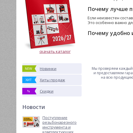
Почему лучше п
Если неизвестен соста
Это особенно важно дл
Почему удобно 
скачать каталог
Мы проверяем каждый
Новинки
NEW
и предоставляем гар
на всю продукцию
Хиты продаж
ХИТ
Скидки
%
Новости
Поступление
резьбонарезного
инструмента и
комплектующих