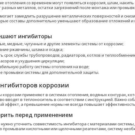
е отопления со временем могут появляться коррозия, шлам, накипь 
т разных металлов, остатки загрязнений после монтажа или промыв
могает замедлить разрушение металлических поверхностей и сниз
орые составы дополнительно уменьшают образование отложений и
ешают ингибиторы
е, медные, чугунные и другие элементы системы от коррозии;
ние ржавчины, шлама и осадка;
ь срок службы трубопроводов, радиаторов, котлов и теплообменник
асоров и ухудшения циркуляции;
бильную работу системы отопления на воде;
е промывки системы для дополнительной защиты.
нгибиторов коррозии
 коррозии применяют в системах отопления, водяных контурах, кот
во вводят в теплоноситель в соответствии с инструкцией. Важно с
ый эффект, а превышение нормы не всегда повышает эффективность
ерить перед применением
нужно уточнить совместимость ингибитора с материалами системы,
о промывали кислотными или щелочными реагентами, систему необ