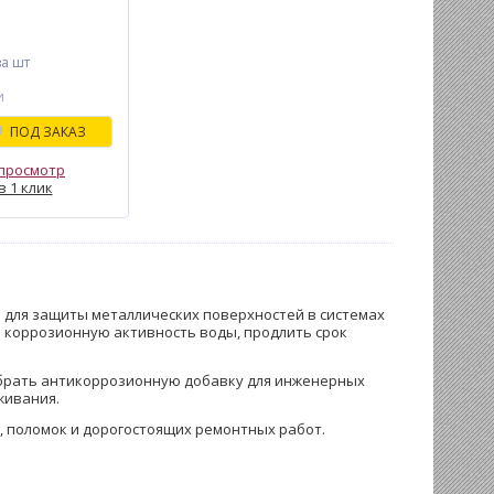
е средство для
топления от
кового налета,
за шт
ы. Создает
ный слой в
и
емах с контуром
одлевая срок
ПОД ЗАКАЗ
лет и
ективную
просмотр
в 1 клик
я для защиты металлических поверхностей в системах
ь коррозионную активность воды, продлить срок
добрать антикоррозионную добавку для инженерных
живания.
, поломок и дорогостоящих ремонтных работ.