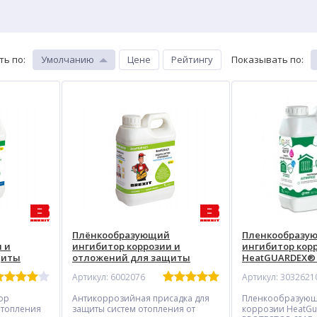
ть по
:
Умолчанию
Цене
Рейтингу
Показывать по
:
Плёнкообразующий
Пленкообразу
 и
ингибитор коррозии и
ингибитор кор
щиты
отложений для защиты
HeatGUARDEX® P
 контуром
систем отопления на
Артикул: 6002076
Артикул: 3032621
 BrexFILM
антифризе BREXIT BrexFILM
621
тор
Антикоррозийная присадка для
Пленкообразующ
отопления
защиты систем отопления от
коррозии HeatGu