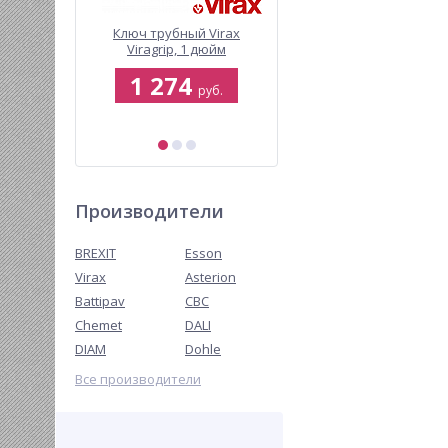
BREXIT
Ключ трубный Virax
Электрический
00 для
Viragrip, 1 дюйм
опрессовочный насос
истем
BrexTEST INOX PRO 900
0
1 274
75 000
итьевого
руб.
руб.
руб.
я, без
едуктора
б.
86 814 руб.
Производители
BREXIT
Esson
Virax
Asterion
Battipav
CBC
Chemet
DALI
DIAM
Dohle
Все производители