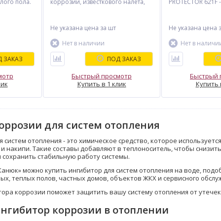
плого пола.
коррозии, известкового налета,
PROTECTOR 621F -
 коррозии,
шлама и ржавчины.
профессионально
шлама и
Профессиональное средство
защиты систем о
защитный
создает защитный слой между
коррозии, извест
Не указана цена
за шт
Не указана цена
шает
металлическими поверхностями и
шлама и ржавчин
 и снижает
теплоносителем, улучшая
защитный пленоч
Нет в наличии
Нет в наличи
ние,
эффективность работы и
инженерных сист
ы системы
продлевая срок службы системы
теплого пола, пр
 ЗАКАЗ
ПОД ЗАКАЗ
на 10-15 лет.
службы на 10-15 
обеспечивая эфф
мотр
Быстрый просмотр
работу.
Быстрый 
лик
Купить в 1 клик
Купить 
оррозии для систем отопления
я систем отопления - это химическое средство, которое используетс
 и накипи. Такие составы добавляют в теплоноситель, чтобы снизит
 сохранить стабильную работу системы.
Канюк» можно купить ингибитор для систем отопления на воде, по
ых, теплых полов, частных домов, объектов ЖКХ и сервисного обслу
ора коррозии поможет защитить вашу систему отопления от утечек
ингибитор коррозии в отоплении