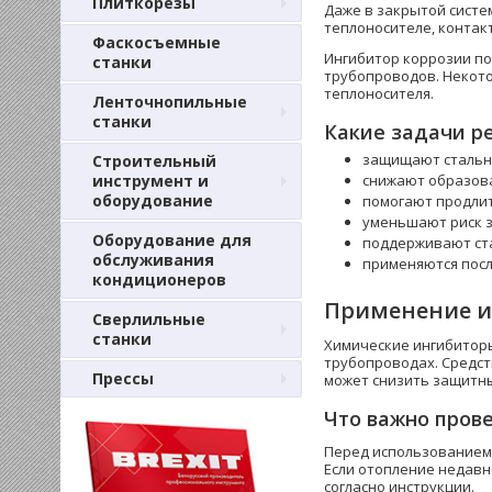
Плиткорезы
Даже в закрытой систем
теплоносителе, контак
Фаскосъемные
Ингибитор коррозии по
станки
трубопроводов. Некот
теплоносителя.
Ленточнопильные
станки
Какие задачи р
защищают стальны
Строительный
инструмент и
снижают образова
оборудование
помогают продлит
уменьшают риск з
Оборудование для
поддерживают ста
обслуживания
применяются посл
кондиционеров
Применение и
Сверлильные
станки
Химические ингибиторы
трубопроводах. Средст
Прессы
может снизить защитн
Что важно пров
Перед использованием 
Если отопление недавн
согласно инструкции.