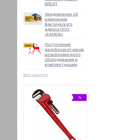
BREXIT
Уведомление об
изменении
фактического
адреса ООО
«КАНЮК»
Поступление
желобонакатчиков,
резьбонарезного
оборудования и
комплектующих
Все новости
ХИТ
%
-8%