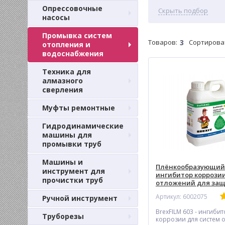
Опрессовочные
Скрыть подбор
насосы
Промывка систем
Товаров:
3
Сортирова
отопления и
водоснабжения
Техника для
алмазного
сверления
Муфты ремонтные
Гидродинамические
машины для
промывки труб
Машины и
Плёнкообразующий
инструмент для
ингибитор коррозии
прочистки труб
отложений для за
систем отопления с
Артикул: 6002075
Ручной инструмент
тёплого пола BREXIT
603
BrexFILM 603 - ингиби
Труборезы
коррозии для систем 