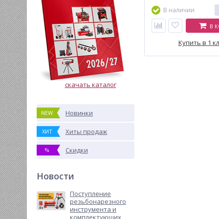
В наличии
В 
Купить в 1 к
скачать каталог
Новинки
NEW
Хиты продаж
ХИТ
Скидки
%
Новости
Поступление
резьбонарезного
инструмента и
комплектующих