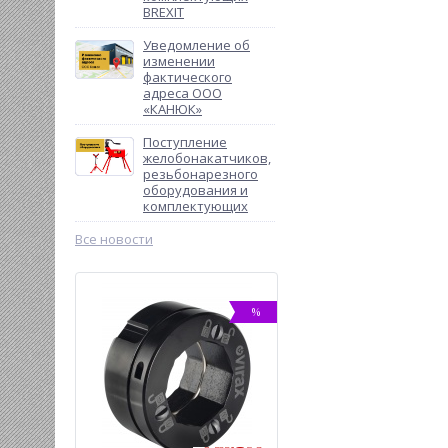
BREXIT
Уведомление об
изменении
фактического
адреса ООО
«КАНЮК»
Поступление
желобонакатчиков,
резьбонарезного
оборудования и
комплектующих
Все новости
%
%