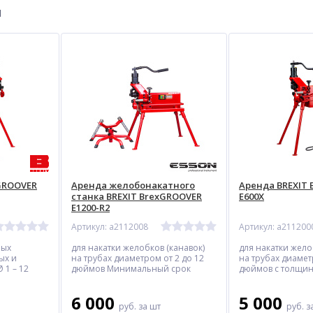
ы
GROOVER
Аренда желобонакатного
Аренда BREXIT
станка BREXIT BrexGROOVER
E600X
E1200-R2
Артикул: a2112008
Артикул: a211200
ных
для накатки желобков (канавок)
для накатки жело
ых и
на трубах диаметром от 2 до 12
на трубах диамет
 1 – 12
дюймов Минимальный срок
дюймов с толщин
.
аренды – от 3 суток
мм Минимальный
нды – от 3
от 3 суток
6 000
5 000
руб.
за шт
руб.
з