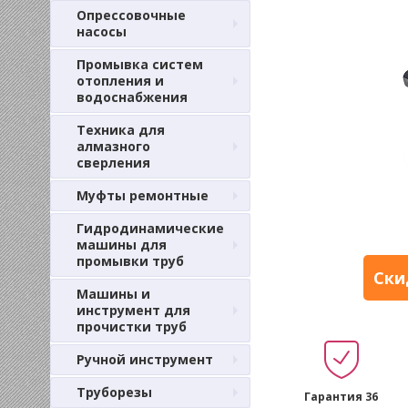
Опрессовочные
насосы
Промывка систем
отопления и
водоснабжения
Техника для
алмазного
сверления
Муфты ремонтные
Гидродинамические
машины для
промывки труб
Ски
Машины и
инструмент для
прочистки труб
Ручной инструмент
Труборезы
Гарантия 36