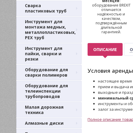
месяцев:
Сварка
оборудование BREXIT
отличается
пластиковых труб
надёжностью и
качеством,
Инструмент для
подтверждённым
монтажа медных,
длительной
металлопластиковых,
гарантией.
PEX труб
Инструмент для
ОПИСАНИЕ
О
пайки, сварки и
резки
Оборудование для
Условия аренды
сварки полимеров
настоящее время 
Оборудование для
прием и выдача ин
телеинспекции
выходные и праз
трубопроводов
минимальный сро
инструменты и об
Малая дорожная
залог за инструм
техника
Полное описание това
Алмазные диски