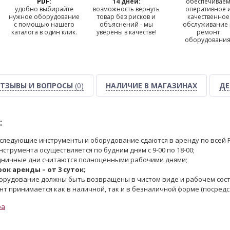
PDF:
14 дней:
обеспечивае
удобно выбирайте
возможность вернуть
оперативное 
нужное оборудование
товар без рисков и
качественное
с помощью нашего
объяснений - мы
обслуживание
каталога в один клик.
уверены в качестве!
ремонт
оборудования
ТЗЫВЫ И ВОПРОСЫ
(0)
НАЛИЧИЕ В МАГАЗИНАХ
ДЕ
:
следующие инструменты и оборудование сдаются в аренду по всей Р
струмента осуществляется по будним дням с 9-00 по 18-00;
дничные дни считаются полноценными рабочими днями;
к аренды – от 3 суток;
орудование должны быть возвращены в чистом виде и рабочем сост
ент принимается как в наличной, так и в безналичной форме (посред
ра