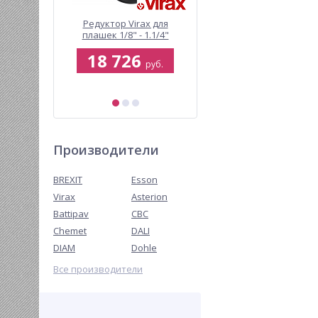
ый по
Редуктор Virax для
Компрессор BREXIT
 для
плашек 1/8" - 1.1/4"
BrexPULSE 2000 для
x 210110,
промывки трубопровод
0
18 726
209 000
0130
отопления и питьевог
руб.
руб.
руб.
водоснабжения, с
редуктором и
225 444 руб.
инжектором
Производители
BREXIT
Esson
Virax
Asterion
Battipav
CBC
Chemet
DALI
DIAM
Dohle
Все производители