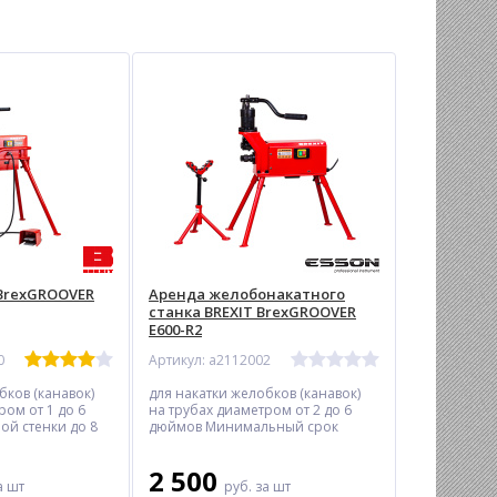
 BrexGROOVER
Аренда желобонакатного
станка BREXIT BrexGROOVER
E600-R2
0
Артикул: a2112002
бков (канавок)
для накатки желобков (канавок)
ром от 1 до 6
на трубах диаметром от 2 до 6
ой стенки до 8
дюймов Минимальный срок
 срок аренды –
аренды – от 3 суток
2 500
а шт
руб.
за шт