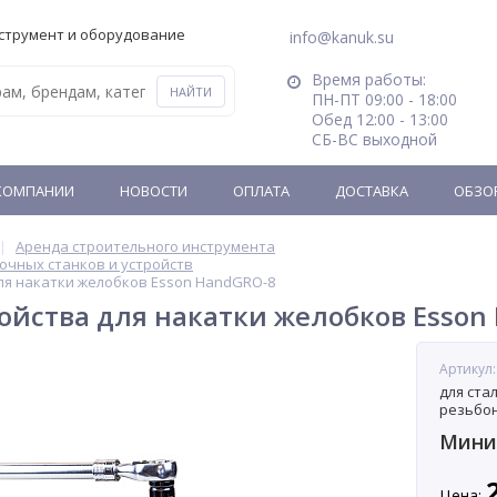
струмент и оборудование
info@kanuk.su
Время работы:
ПН-ПТ 09:00 - 18:00
Обед 12:00 - 13:00
СБ-ВС выходной
КОМПАНИИ
НОВОСТИ
ОПЛАТА
ДОСТАВКА
ОБЗО
Аренда строительного инструмента
чных станков и устройств
ля накатки желобков Esson HandGRO-8
ойства для накатки желобков Esson
Артикул:
для ста
резьбон
Миним
Цена: