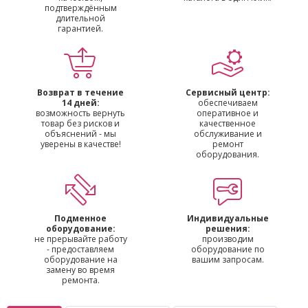
подтверждённым
длительной
гарантией.
Возврат в течение
Сервисный центр:
14 дней:
обеспечиваем
возможность вернуть
оперативное и
товар без рисков и
качественное
объяснений - мы
обслуживание и
уверены в качестве!
ремонт
оборудования.
Подменное
Индивидуальные
оборудование:
решения:
не прерывайте работу
производим
- предоставляем
оборудование по
оборудование на
вашим запросам.
замену во время
ремонта.