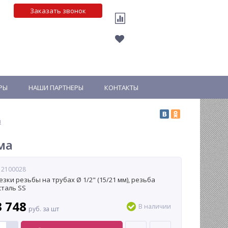
Заказать звонок
РЫ
НАШИ ПАРТНЕРЫ
КОНТАКТЫ
й
ма
 2100028
езки резьбы на трубах Ø 1/2" (15/21 мм), резьба
сталь SS
3 748
В наличии
руб. за шт