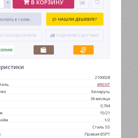
В КОРЗИНУ
+
НАШЛИ ДЕШЕВЛЕ?
КУПИТЬ В 1 КЛИК
СЕ СПОСОБЫ ОПЛАТЫ
ПОДРОБНЕЕ О ДОСТАВКЕ
еристики
2100028
тель
BREXIT
тво
Беларусь
36 месяца
0,764
мм
15/21
дюйм
1/2
Сталь SS
ы
Правая BSPT