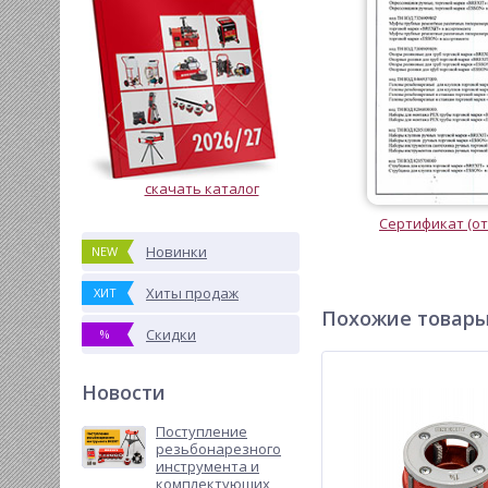
скачать каталог
Сертификат (от
Новинки
NEW
Хиты продаж
ХИТ
Похожие товар
Скидки
%
Новости
Поступление
резьбонарезного
инструмента и
комплектующих