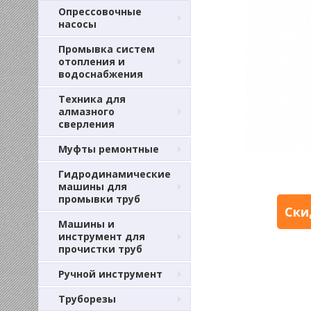
Опрессовочные
насосы
Промывка систем
отопления и
водоснабжения
Техника для
алмазного
сверления
Муфты ремонтные
Гидродинамические
машины для
промывки труб
Ски
Машины и
инструмент для
прочистки труб
Ручной инструмент
Труборезы