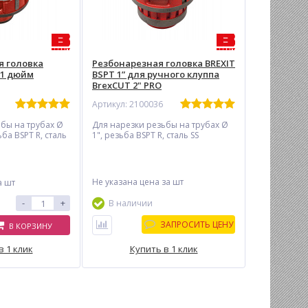
я головка
Резбонарезная головка BREXIT
 1 дюйм
BSPT 1” для ручного клуппа
BrexCUT 2" PRO
Артикул: 2100036
бы на трубах Ø
Для нарезки резьбы на трубах Ø
ьба BSPT R, сталь
1", резьба BSPT R, сталь SS
Не указана цена
за шт
а шт
-
+
В наличии
ЗАПРОСИТЬ ЦЕНУ
В КОРЗИНУ
в 1 клик
Купить в 1 клик