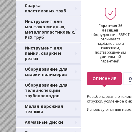
Сварка
пластиковых труб
Инструмент для
Гарантия 36
монтажа медных,
месяцев:
металлопластиковых,
оборудование BREXIT
PEX труб
отличается
надёжностью и
Инструмент для
качеством,
подтверждённым
пайки, сварки и
длительной
резки
гарантией.
Оборудование для
сварки полимеров
ОПИСАНИЕ
О
Оборудование для
телеинспекции
трубопроводов
Резьбонарезные головк
стружки, усиленное фи
Малая дорожная
Используются для наре
техника
Алмазные диски