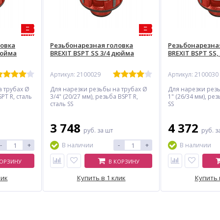
ловка
Резьбонарезная головка
Резьбонарезна
дюйма
BREXIT BSPT SS 3/4 дюйма
BREXIT BSPT SS,
Артикул: 2100029
Артикул: 2100030
а трубах Ø
Для нарезки резьбы на трубах Ø
Для нарезки резь
SPT R, сталь
3/4" (20/27 мм), резьба BSPT R,
1" (26/34 мм), рез
сталь SS
SS
3 748
4 372
руб.
за шт
руб.
з
-
+
-
+
В наличии
В наличии
ХИТ
-5%
КОРЗИНУ
В КОРЗИНУ
-12%
лик
Купить в 1 клик
Купить 