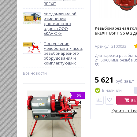
BREXIT
Уведомление об
изменении
фактического
Резьбонарезная го
адреса ООО
BREXIT BSPT SS Ø 2 
«КАНЮК»
Поступление
Артикул: 2100033
желобонакатчиков,
резьбонарезного
Для нарезки резьбы н
оборудования и
2" (50/60 мм), резьба B
комплектующих
SS
Все новости
5 621
руб.
за шт
В наличии
-5%
-19%
В 
Купить в 1 к