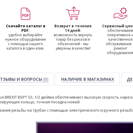
Скачайте каталог в
Возврат в течение
Сервисный цен
PDF:
14 дней:
обеспечивае
удобно выбирайте
возможность вернуть
оперативное 
нужное оборудование
товар без рисков и
качественное
с помощью нашего
объяснений - мы
обслуживание
каталога в один клик.
уверены в качестве!
ремонт
оборудования
ТЗЫВЫ И ВОПРОСЫ
(0)
НАЛИЧИЕ В МАГАЗИНАХ
ДЕ
и BREXIT BSPT SS, 1/2 дюйма обеспечивают высокую скорость наре
ксирующее кольцо, точная посадка ножей.
зания резьбы на трубах с помощью электрического и ручного резьб