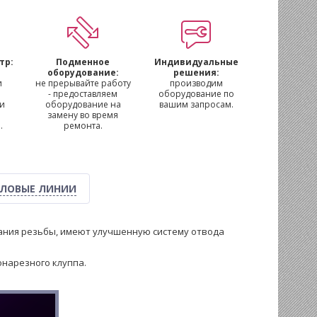
тр:
Подменное
Индивидуальные
м
оборудование:
решения:
и
не прерывайте работу
производим
- предоставляем
оборудование по
 и
оборудование на
вашим запросам.
замену во время
.
ремонта.
ЛОВЫЕ ЛИНИИ
зания резьбы, имеют улучшенную систему отвода
онарезного клуппа.