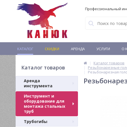
Профессиональный ин
КАТАЛОГ
СКИДКИ
АРЕНДА
УСЛУГИ
О 
Каталог товаров
Каталог товаров
Резьбонарезные гол
Резьбонарезная голо
Резьбонарез
Аренда
инструмента
Инструмент и
оборудование для
монтажа стальных
труб
Трубогибы