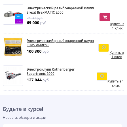
Электрический резьбонарезной клупп
Brexit BrexMATIC 2000
ХИТ
72 347 руб.
-5%
69 000
руб.
Купить в
1 клик
Электрический резьбонарезной клупп
REMS Амиго E
100 300
руб.
Купить в
1 клик
Электроклупп Rothenberger
Supertronic 2000
127 044
руб.
Купить в 1
клик
Будьте в курсе!
Новости, обзоры и акции