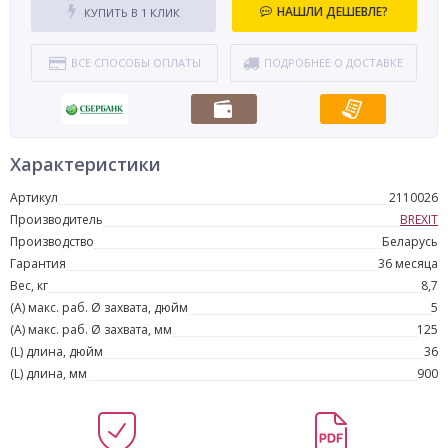
НАШЛИ ДЕШЕВЛЕ?
КУПИТЬ В 1 КЛИК
ВСЕ СПОСОБЫ ОПЛАТЫ
ПОДРОБНЕЕ О ДОСТАВКЕ
Характеристики
Артикул
2110026
Производитель
BREXIT
Производство
Беларусь
Гарантия
36 месяца
Вес, кг
8,7
(A) макс. раб. Ø захвата, дюйм
5
(A) макс. раб. Ø захвата, мм
125
(L) длина, дюйм
36
(L) длина, мм
900