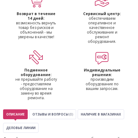
Возврат в течение
Сервисный центр:
14 дней:
обеспечиваем
возможность вернуть
оперативное и
товар без рисков и
качественное
объяснений - мы
обслуживание и
уверены в качестве!
ремонт
оборудования.
Подменное
Индивидуальные
оборудование:
решения:
не прерывайте работу
производим
- предоставляем
оборудование по
оборудование на
вашим запросам.
замену во время
ремонта.
ОПИСАНИЕ
ОТЗЫВЫ И ВОПРОСЫ
(0)
НАЛИЧИЕ В МАГАЗИНАХ
ДЕЛОВЫЕ ЛИНИИ