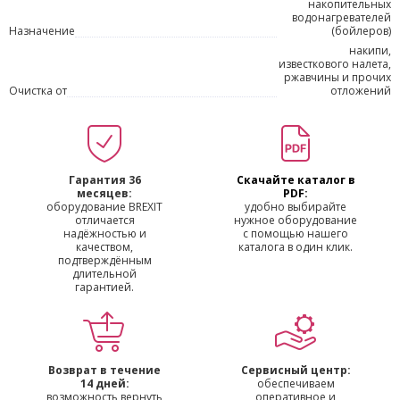
накопительных
водонагревателей
Назначение
(бойлеров)
накипи,
известкового налета,
ржавчины и прочих
Очистка от
отложений
Гарантия 36
Скачайте каталог в
месяцев:
PDF:
оборудование BREXIT
удобно выбирайте
отличается
нужное оборудование
надёжностью и
с помощью нашего
качеством,
каталога в один клик.
подтверждённым
длительной
гарантией.
Возврат в течение
Сервисный центр:
14 дней:
обеспечиваем
возможность вернуть
оперативное и