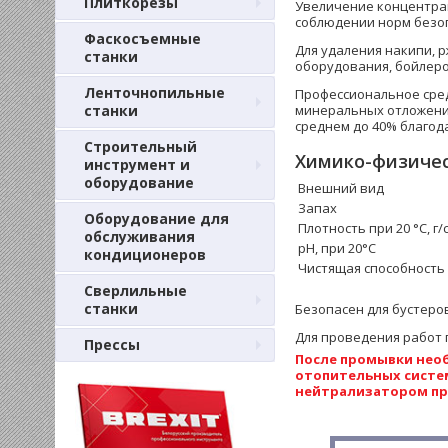
Плиткорезы
Увеличение концентрац
соблюдении норм безо
Фаскосъемные
Для удаления накипи, 
станки
оборудования, бойлеро
Ленточнопильные
Профессиональное сред
станки
минеральных отложений
среднем до 40% благод
Строительный
Химико-физичес
инструмент и
оборудование
Внешний вид
Запах
Оборудование для
Плотность при 20 °C, г/
обслуживания
рН, при 20°C
кондиционеров
Чистящая способность
Сверлильные
станки
Безопасен для бустеро
Для проведения работ 
Прессы
После промывки нео
отопительных систем
нейтрализатором пр