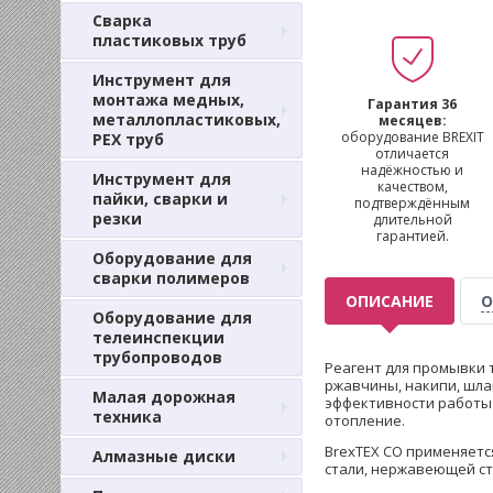
Сварка
пластиковых труб
Инструмент для
монтажа медных,
Гарантия 36
металлопластиковых,
месяцев:
оборудование BREXIT
PEX труб
отличается
надёжностью и
Инструмент для
качеством,
пайки, сварки и
подтверждённым
резки
длительной
гарантией.
Оборудование для
сварки полимеров
ОПИСАНИЕ
О
Оборудование для
телеинспекции
трубопроводов
Реагент для промывки 
ржавчины, накипи, шла
Малая дорожная
эффективности работы 
техника
отопление.
BrexTEX CO применяетс
Алмазные диски
стали, нержавеющей ст