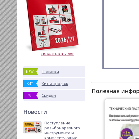
скачать каталог
Новинки
NEW
Хиты продаж
ХИТ
Полезная инфо
Скидки
%
Новости
Поступление
резьбонарезного
инструмента и
комплектующих