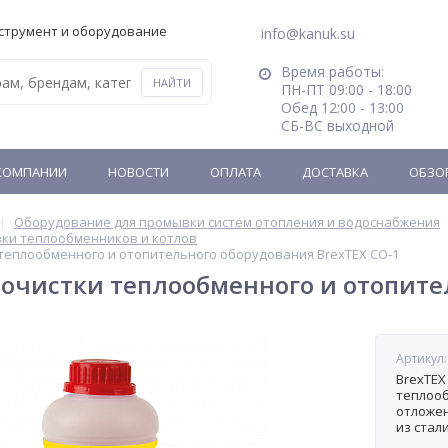
струмент и оборудование
info@kanuk.su
Время работы:
ПН-ПТ 09:00 - 18:00
Обед 12:00 - 13:00
СБ-ВС выходной
КОМПАНИИ
НОВОСТИ
ОПЛАТА
ДОСТАВКА
ОБЗО
Оборудование для промывки систем отопления и водоснабжения
вки теплообменников и котлов
 теплообменного и отопительного оборудования BrexTEX CO-1
 очистки теплообменного и отопит
1
Артикул:
BrexTEX
теплооб
отложен
из стал
реагент