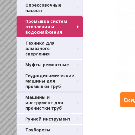
Опрессовочные
насосы
Промывка систем
отопления и
водоснабжения
Техника для
алмазного
сверления
Муфты ремонтные
Гидродинамические
машины для
промывки труб
Машины и
Ски
инструмент для
прочистки труб
Ручной инструмент
Труборезы