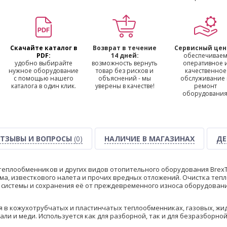
Скачайте каталог в
Возврат в течение
Сервисный цен
PDF:
14 дней:
обеспечивае
удобно выбирайте
возможность вернуть
оперативное 
нужное оборудование
товар без рисков и
качественное
с помощью нашего
объяснений - мы
обслуживание
каталога в один клик.
уверены в качестве!
ремонт
оборудования
ТЗЫВЫ И ВОПРОСЫ
(0)
НАЛИЧИЕ В МАГАЗИНАХ
ДЕ
теплообменников и других видов отопительного оборудования BrexT
ма, известкового налета и прочих вредных отложений. Очистка те
системы и сохранения её от преждевременного износа оборудовани
я в кожухотрубчатых и пластинчатых теплообменниках, газовых, ж
али и меди. Используется как для разборной, так и для безразборн