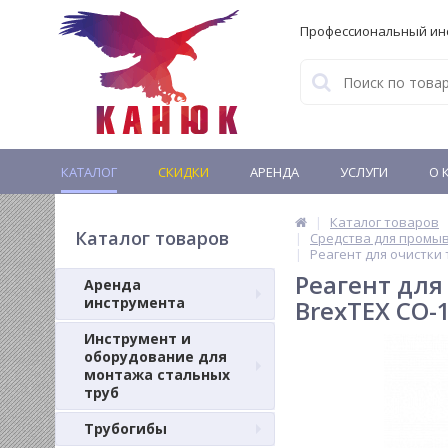
Профессиональный ин
КАТАЛОГ
СКИДКИ
АРЕНДА
УСЛУГИ
О 
Каталог товаров
Каталог товаров
Средства для промы
Реагент для очистки
Реагент для
Аренда
инструмента
BrexTEX CO-
Инструмент и
оборудование для
монтажа стальных
труб
Трубогибы