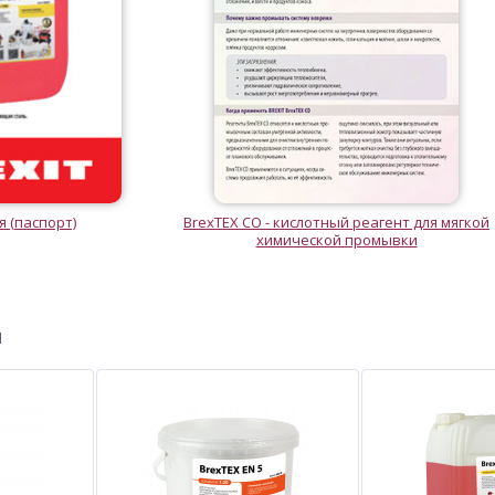
 (паспорт)
BrexTEX CO - кислотный реагент для мягкой
химической промывки
ы
-9%
%
%