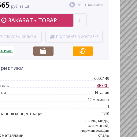
665
 и сократить расходы на топливо до 40%.
Нет в наличии
руб. за шт
ЗАКАЗАТЬ ТОВАР
СЕ СПОСОБЫ ОПЛАТЫ
ПОДРОБНЕЕ О ДОСТАВКЕ
еристики
6002149
тель
BREXIT
тво
Италия
12 месяцев
1
ванная концентрация
1:10
сталь, медь,
алюминий,
нержавеющая
с металлами
сталь