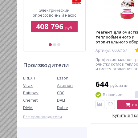
 головка
Электрический
СОЖ на минеральной
мм
опрессовочный насос
основе BREXIT, 20л
BREXIT BrexTEST PRO 2500
7
408 796
15 000
руб.
руб.
руб.
Реагент для очистк
16 406 руб.
теплообменного и
отопительного обо
BREXIT BrexTEX UN 1
Артикул: 6002157
Профессиональное сре
Производители
очистки котлов, тепл
и систем отопления от
ржавчины и сложносо
BREXIT
Esson
минеральных отложени
644
обеспечивает эффекти
Virax
Asterion
руб.
за шт
удаление загрязнений
внутренней поверхнос
Battipav
CBC
В наличии
оборудования, что пр
Chemet
DALI
срок его эксплуатации
В 
затраты на обслужива
DIAM
Dohle
Подходит для различн
оборудования из стал
Купить в 1 к
Все производители
нержавеющей стали, м
алюминия и сплавов л
металлов, за исключе
медных пластинчатых