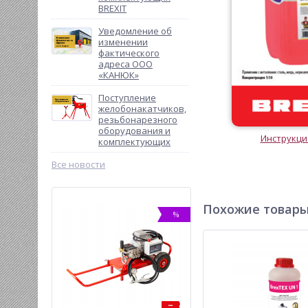
BREXIT
Уведомление об
изменении
фактического
адреса ООО
«КАНЮК»
Поступление
желобонакатчиков,
резьбонарезного
оборудования и
Инструкция
комплектующих
Все новости
Похожие товар
%
%