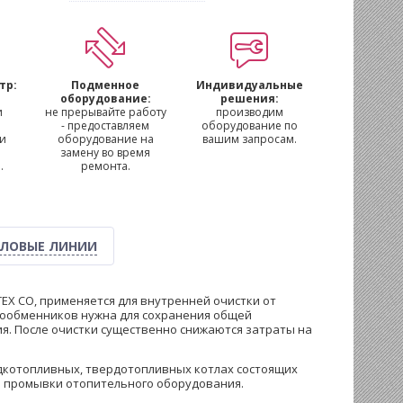
тр:
Подменное
Индивидуальные
м
оборудование:
решения:
и
не прерывайте работу
производим
- предоставляем
оборудование по
 и
оборудование на
вашим запросам.
замену во время
.
ремонта.
ЛОВЫЕ ЛИНИИ
EX CO, применяется для внутренней очистки от
плообменников нужна для сохранения общей
я. После очистки существенно снижаются затраты на
идкотопливных, твердотопливных котлах состоящих
ой промывки отопительного оборудования.