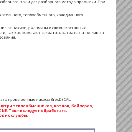
зборного, так и для разборного метода промывки. При
котельного, теплообменного, холодильного
ения от накипи, ржавчины и сложносоставных
и, так как помогают сократить затраты на топливо в
дования.
вать промывочные насосы BrexDECAL.
утри теплообменников, котлов, бойлеров,
 NE. Также следует обработать
к их службы.