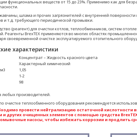
ии функциональных веществ от 15 до 23%. Применимо как для безра
пасности.
ржавчины, шлама и прочих загрязнителей с внутренней поверхности 
в и т.д. требующего периодической промывки.
ство (реагент) для очистки котлов, теплообменников, систем отопл
. Реагенты BrexTEX применяются во многих областях промышленност
аря своевременной очистке эксплуатируемого отопительного обору
кие характеристики
Концентрат – Жидкость красного цвета
Характерный химический
см3
1,05
1-2
98
в любых производителей.
по очистке теплообменного оборудования рекомендуется использо
бходимо провести нейтрализацию остаточной кислотности вн
 и других очищенных элементов с помощью средства BrexTEX
омывочные насосы, чтобы избежать коррозии и продлить сро