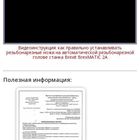
Видеоинструкция: как правильно устанавливать
резьбонарезные ножи на автоматической резьбонарезной
голове станка Brexit BrexMATIC 2A
Полезная информация: