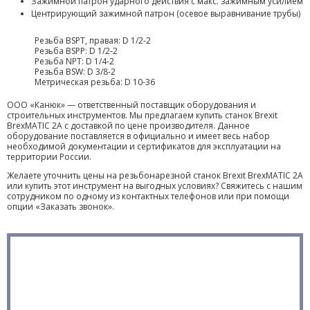
Зажимной патрон ударного действия с макс. зажимным усилием
Центрирующий зажимной патрон (осевое выравнивание трубы)
Резьба BSPT, правая: D 1/2-2
Резьба BSPP: D 1/2-2
Резьба NPT: D 1/4-2
Резьба BSW: D 3/8-2
Метрическая резьба: D 10-36
ООО «Канюк» — ответственный поставщик оборудования и
строительных инструментов. Мы предлагаем купить станок Brexit
BrexMATIC 2А с доставкой по цене производителя. Данное
оборудование поставляется в официально и имеет весь набор
необходимой документации и сертификатов для эксплуатации на
территории России.
Желаете уточнить цены на резьбонарезной станок Brexit BrexMATIC 2А
или купить этот инструмент на выгодных условиях? Свяжитесь с нашим
сотрудником по одному из контактных телефонов или при помощи
опции «Заказать звонок».