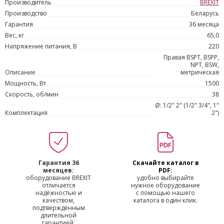
Производитель
BREXIT
Производство
Беларусь
Гарантия
36 месяца
Вес, кг
65,0
Напряжение питания, В
220
Правая BSPT, BSPP,
NPT, BSW,
Описание
метрическая
Мощность, Вт
1500
Скорость, об/мин
38
Ø: 1/2" 2" (1/2" 3/4", 1"
Комплектация
2")
Гарантия 36
Скачайте каталог в
месяцев:
PDF:
оборудование BREXIT
удобно выбирайте
отличается
нужное оборудование
надёжностью и
с помощью нашего
качеством,
каталога в один клик.
подтверждённым
длительной
гарантией.