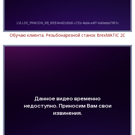
Обучаю клиента. Резьбонарезной станок BrexMATIC 2C