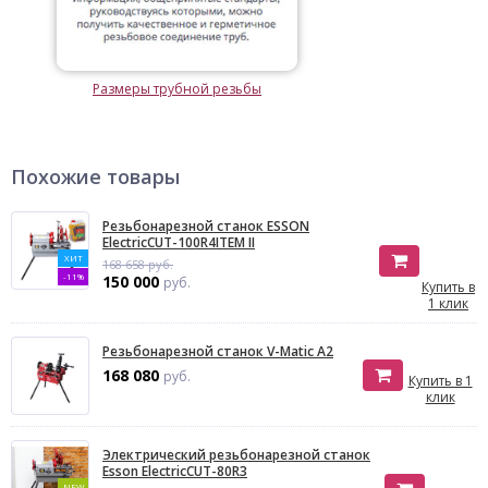
Размеры трубной резьбы
Похожие товары
Резьбонарезной станок ESSON
ElectricCUT-100R4ITEM II
ХИТ
168 658 руб.
-11%
150 000
руб.
Купить в
1 клик
Резьбонарезной станок V-Matic A2
168 080
руб.
Купить в 1
клик
Электрический резьбонарезной станок
Esson ElectricCUT-80R3
NEW