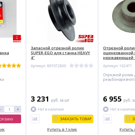
Запасной отрезной ролик
Отрезной ролик
анка
SUPER-EGO для станка HEAVY
оцинкованной 
4″
нержавеющей 
резьбонарезны
Артикул: 897072800
Артикул: 162471
Отрезной ролик 
ка
резьбонарезного
3 231
6 955
руб.
за шт
руб.
з
-
+
Нет в наличии
Нет в наличи
ЗАКАЗАТЬ ТОВАР
З
КОРЗИНУ
лик
Купить в 1 клик
Купить 