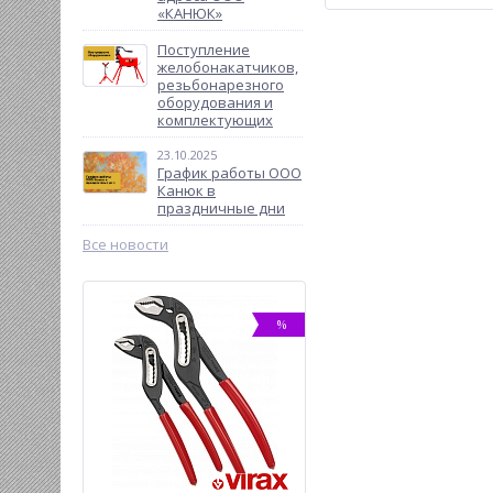
«КАНЮК»
Поступление
желобонакатчиков,
резьбонарезного
оборудования и
комплектующих
23.10.2025
График работы ООО
Канюк в
праздничные дни
Все новости
%
%