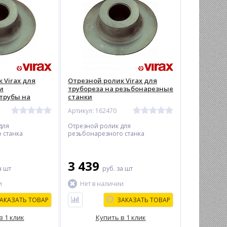
 Virax для
Отрезной ролик Virax для
и
трубореза на резьбонарезные
трубы на
станки
е станки
Артикул: 162470
для
Отрезной ролик для
 станка
резьбонарезного станка
3 439
а шт
руб.
за шт
и
Нет в наличии
АКАЗАТЬ ТОВАР
ЗАКАЗАТЬ ТОВАР
в 1 клик
Купить в 1 клик