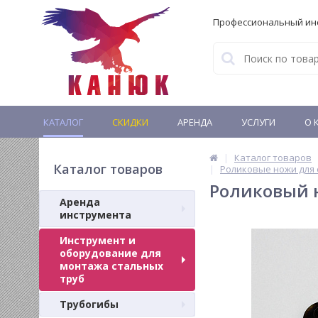
Профессиональный ин
КАТАЛОГ
СКИДКИ
АРЕНДА
УСЛУГИ
О 
Каталог товаров
Каталог товаров
Роликовые ножи для 
Роликовый н
Аренда
инструмента
Инструмент и
оборудование для
монтажа стальных
труб
Трубогибы