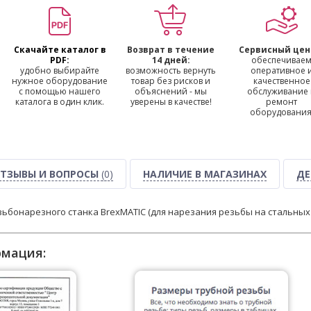
Скачайте каталог в
Возврат в течение
Сервисный цен
PDF:
14 дней:
обеспечивае
удобно выбирайте
возможность вернуть
оперативное 
нужное оборудование
товар без рисков и
качественное
с помощью нашего
объяснений - мы
обслуживание
каталога в один клик.
уверены в качестве!
ремонт
оборудования
ТЗЫВЫ И ВОПРОСЫ
(0)
НАЛИЧИЕ В МАГАЗИНАХ
ДЕ
ьбонарезного станка BrexMATIC (для нарезания резьбы на стальных т
рмация: