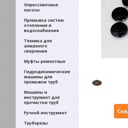
Опрессовочные
насосы
Промывка систем
отопления и
водоснабжения
Техника для
алмазного
сверления
Муфты ремонтные
Гидродинамические
машины для
промывки труб
Машины и
инструмент для
прочистки труб
Ски
Ручной инструмент
Труборезы