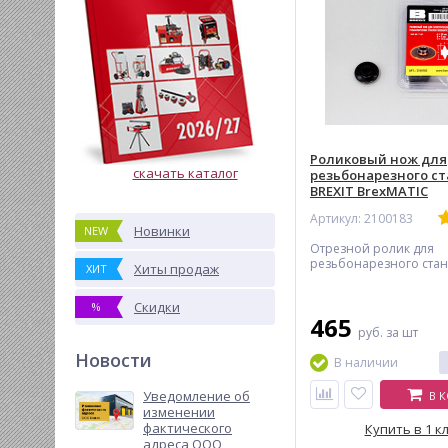
Роликовый нож для
скачать каталог
резьбонарезного ст
BREXIT BrexMATIC
Артикул: 2100183
Новинки
NEW
Отрезной ролик для
резьбонарезного стан
Хиты продаж
ХИТ
Скидки
%
465
руб.
за шт
Новости
В наличии
Уведомление об
В 
изменении
фактического
Купить в 1 к
адреса ООО