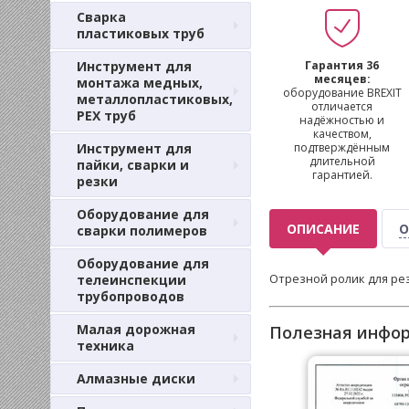
Сварка
пластиковых труб
Инструмент для
Гарантия 36
месяцев:
монтажа медных,
оборудование BREXIT
металлопластиковых,
отличается
PEX труб
надёжностью и
качеством,
Инструмент для
подтверждённым
длительной
пайки, сварки и
гарантией.
резки
Оборудование для
ОПИСАНИЕ
О
сварки полимеров
Оборудование для
Отрезной ролик для рез
телеинспекции
трубопроводов
Малая дорожная
Полезная инфо
техника
Алмазные диски