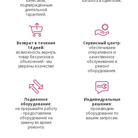
качеством,
каталога в один клик.
подтверждённым
длительной
гарантией.
Возврат в течение
Сервисный центр:
14 дней:
обеспечиваем
возможность вернуть
оперативное и
товар без рисков и
качественное
объяснений - мы
обслуживание и
уверены в качестве!
ремонт
оборудования.
Подменное
Индивидуальные
оборудование:
решения:
не прерывайте работу
производим
- предоставляем
оборудование по
оборудование на
вашим запросам.
замену во время
ремонта.