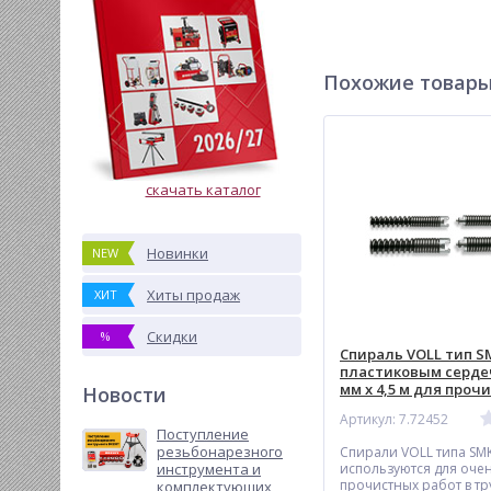
Похожие товар
скачать каталог
Новинки
NEW
Хиты продаж
ХИТ
Скидки
%
Спираль VOLL тип S
пластиковым серде
мм х 4,5 м для проч
Новости
Артикул: 7.72452
Поступление
резьбонарезного
Спирали VOLL типа SM
используются для оче
инструмента и
прочистных работ в тр
комплектующих