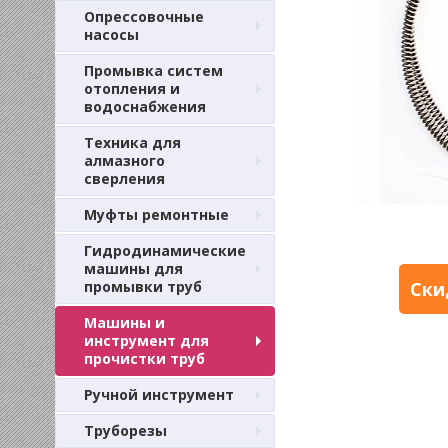
Опрессовочные
насосы
Промывка систем
отопления и
водоснабжения
Техника для
алмазного
сверления
Муфты ремонтные
Гидродинамические
машины для
промывки труб
Ски
Машины и
инструмент для
прочистки труб
Ручной инструмент
Труборезы