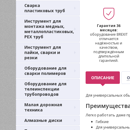
Сварка
пластиковых труб
Инструмент для
Гарантия 36
монтажа медных,
месяцев:
металлопластиковых,
оборудование BREXIT
PEX труб
отличается
надёжностью и
Инструмент для
качеством,
подтверждённым
пайки, сварки и
длительной
резки
гарантией.
Оборудование для
сварки полимеров
ОПИСАНИЕ
О
Оборудование для
телеинспекции
трубопроводов
Для универсальных обы
Малая дорожная
Преимущества
техника
Легко работать даже п
Алмазные диски
Гибкие
Для универсальны