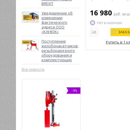
больших диаметров,
BREXIT
предпочтительно на 
16 980
прямых участках.
Уведомление об
руб.
за ш
изменении
фактического
Нет в наличии
адреса ООО
«КАНЮК»
ЗАКАЗ
Поступление
Купить в 1 к
желобонакатчиков,
резьбонарезного
оборудования и
комплектующих
Все новости
-13%
-5%