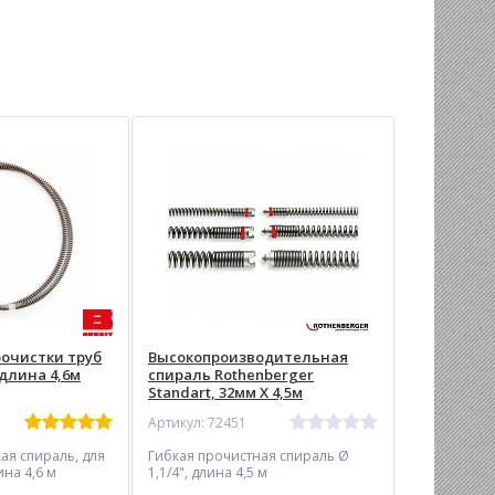
рочистки труб
Высокопроизводительная
 длина 4,6м
спираль Rothenberger
Standart, 32мм Х 4,5м
Артикул: 72451
ая спираль, для
Гибкая прочистная спираль Ø
ина 4,6 м
1,1/4", длина 4,5 м