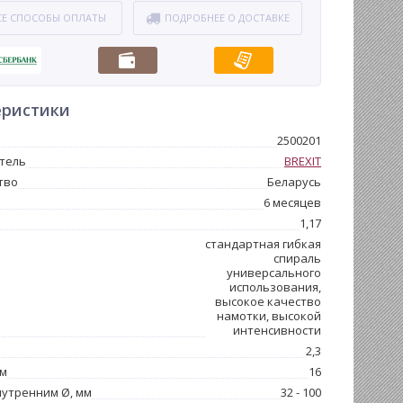
СЕ СПОСОБЫ ОПЛАТЫ
ПОДРОБНЕЕ О ДОСТАВКЕ
еристики
2500201
тель
BREXIT
тво
Беларусь
6 месяцев
1,17
стандартная гибкая
спираль
универсального
использования,
высокое качество
намотки, высокой
интенсивности
2,3
мм
16
нутренним Ø, мм
32 - 100