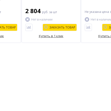
длинных
2 804
Не указана цена
т
руб.
за шт
Нет в наличии
Нет в наличи
АТЬ ТОВАР
ЗАКАЗАТЬ ТОВАР
З
лик
Купить в 1 клик
Купить 
ХИТ
%