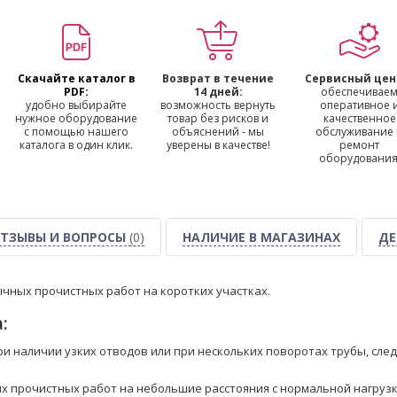
Скачайте каталог в
Возврат в течение
Сервисный цен
PDF:
14 дней:
обеспечивае
удобно выбирайте
возможность вернуть
оперативное 
нужное оборудование
товар без рисков и
качественное
с помощью нашего
объяснений - мы
обслуживание
каталога в один клик.
уверены в качестве!
ремонт
оборудования
ТЗЫВЫ И ВОПРОСЫ
(0)
НАЛИЧИЕ В МАГАЗИНАХ
ДЕ
чных прочистных работ на коротких участках.
:
ри наличии узких отводов или при нескольких поворотах трубы, сле
х прочистных работ на небольшие расстояния с нормальной нагруз