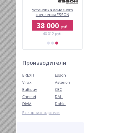
нтов для
Установка алмазного
Опрессовщик для систе
Esson
сверления ESSON
отопления электрическ
-3
ElectricDRIL-205
BREXIT BrexTEST PRO 13
38 000
313 190
руб.
руб.
руб.
.
40 012 руб.
Производители
BREXIT
Esson
Virax
Asterion
Battipav
CBC
Chemet
DALI
DIAM
Dohle
Все производители