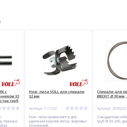
ы
MK с
Нож- пила VOLL для спирали
Спирали для п
чником 32
32 мм
BREXIT Ø 30 мм,
истки труб
Артикул: 7.11232
Артикул: 2500203
K
Нож- пила применяется для
Стандартная гибк
нь тяжелых
удаления корней, веток, жировых
труб Ø 50-200, дл
убах
отложений.