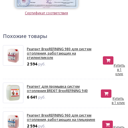
Сертификат соответствия
Похожие товары
Реагент BrexREFINING 980 для систем
отопления, работающих на
этиленгликоле
2 594
руб.
Купить
в 1
клик
Реагент для промывка систем
отопления BREXIT BrexREFINING 940
6 641
руб.
Купить
в 1 клик
Реагент BrexREFINING 960 для систем
отопления, работающих на глицерине
2 594
руб.
Купить