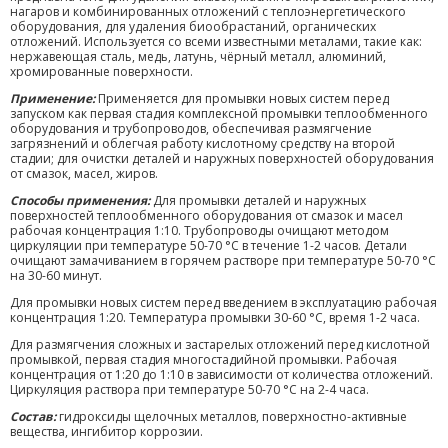
нагаров и комбинированных отложений с теплоэнергетического
оборудования, для удаления биообрастаний, органических
отложений. Используется со всеми известными металами, такие как:
нержавеющая сталь, медь, латунь, чёрный металл, алюминий,
хромированные поверхности.
Применение:
Применяется для промывки новых систем перед
запуском как первая стадия комплексной промывки теплообменного
оборудования и трубопроводов, обеспечивая размягчение
загрязнений и облегчая работу кислотному средству на второй
стадии; для очистки деталей и наружных поверхностей оборудования
от смазок, масел, жиров.
Способы применения:
Для промывки деталей и наружных
поверхностей теплообменного оборудования от смазок и масел
рабочая концентрация 1:10. Трубопроводы очищают методом
циркуляции при температуре 50-70 °С в течение 1-2 часов. Детали
очищают замачиванием в горячем растворе при температуре 50-70 °С
на 30-60 минут.
Для промывки новых систем перед введением в эксплуатацию рабочая
концентрация 1:20. Температура промывки 30-60 °С, время 1-2 часа.
Для размягчения сложных и застарелых отложений перед кислотной
промывкой, первая стадия многостадийной промывки. Рабочая
концентрация от 1:20 до 1:10 в зависимости от количества отложений.
Циркуляция раствора при температуре 50-70 °С на 2-4 часа.
Состав:
гидроксиды щелочных металлов, поверхностно-активные
вещества, ингибитор коррозии.