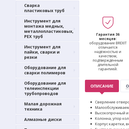
Сварка
пластиковых труб
Инструмент для
монтажа медных,
металлопластиковых,
Гарантия 36
PEX труб
месяцев:
оборудование BREXIT
Инструмент для
отличается
пайки, сварки и
надёжностью и
качеством,
резки
подтверждённым
длительной
Оборудование для
гарантией.
сварки полимеров
Оборудование для
ОПИСАНИЕ
О
телеинспекции
трубопроводов
Сверление отверс
Малая дорожная
Малообслуживаем
техника
Высокопрочный и 
Колонна, упор ко
Алмазные диски
Корпус каретки, 