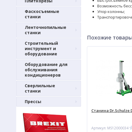
Быстросъемное кр
Плиткорезы
Возможность бесс
Фаскосъемные
Упор колонны;
станки
Транспортировоч
Ленточнопильные
станки
Похожие товар
Строительный
инструмент и
оборудование
Оборудование для
обслуживания
кондиционеров
Сверлильные
станки
Прессы
Станина Dr.Schulze D
Артикул: MS12000034