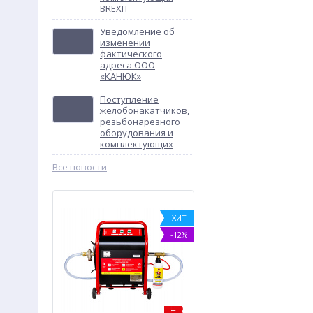
BREXIT
Уведомление об
изменении
фактического
адреса ООО
«КАНЮК»
Поступление
желобонакатчиков,
резьбонарезного
оборудования и
комплектующих
Все новости
-14%
ХИТ
-12%