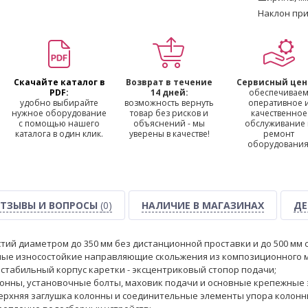
Наклон при
Скачайте каталог в
Возврат в течение
Сервисный цен
PDF:
14 дней:
обеспечивае
удобно выбирайте
возможность вернуть
оперативное 
нужное оборудование
товар без рисков и
качественное
с помощью нашего
объяснений - мы
обслуживание
каталога в один клик.
уверены в качестве!
ремонт
оборудования
ТЗЫВЫ И ВОПРОСЫ
(0)
НАЛИЧИЕ В МАГАЗИНАХ
ДЕ
тий диаметром до 350 мм без дистанционной проставки и до 500 мм
ые износостойкие направляющие скольжения из композиционного м
стабильный корпус каретки - эксцентриковый стопор подачи;
лонны, установочные болты, маховик подачи и основные крепежные
верхняя заглушка колонны и соединительные элементы упора колон