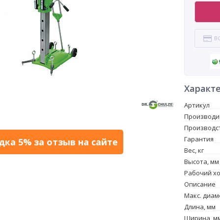
корпусо
малооб
компози
В
Характ
Артикул
Производи
Производс
Гарантия
дка 5% за отзыв на сайте
Вес, кг
Высота, мм
Рабочий хо
Описание
Макс. диам
Длина, мм
Ширина, м