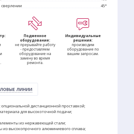
 сверлении
45°
тр:
Подменное
Индивидуальные
м
оборудование:
решения:
и
не прерывайте работу
производим
- предоставляем
оборудование по
 и
оборудование на
вашим запросам.
замену во время
.
ремонта.
ЛОВЫЕ ЛИНИИ
 с опциональной дистанционной проставкой;
атериала для высокоточной подачи;
 элементы из нержавеющей стали;
ны из высокопрочного алюминиевого сплава;