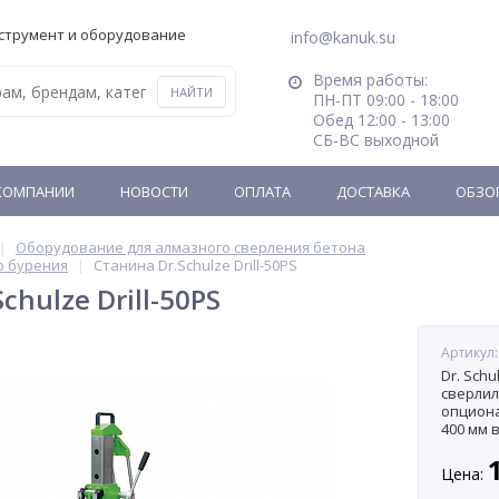
струмент и оборудование
info@kanuk.su
Время работы:
ПН-ПТ 09:00 - 18:00
Обед 12:00 - 13:00
СБ-ВС выходной
КОМПАНИИ
НОВОСТИ
ОПЛАТА
ДОСТАВКА
ОБЗО
Оборудование для алмазного сверления бетона
о бурения
Станина Dr.Schulze Drill-50PS
chulze Drill-50PS
Артикул
Dr. Sch
сверлил
опциона
400 мм 
наклонн
водосбо
Цена:
различн