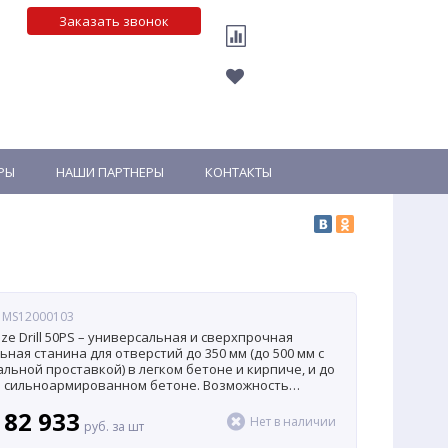
Заказать звонок
РЫ
НАШИ ПАРТНЕРЫ
КОНТАКТЫ
: MS12000103
ulze Drill 50PS – универсальная и сверхпрочная
ьная станина для отверстий до 350 мм (до 500 мм с
льной проставкой) в легком бетоне и кирпиче, и до
в сильноармированном бетоне. Возможность
ого сверления до 45° и быстросъемное крепление
182 933
рных устройств делают ее идеальной для
Нет в наличии
руб. за шт
ых условий. Станина оснащена высокопрочным