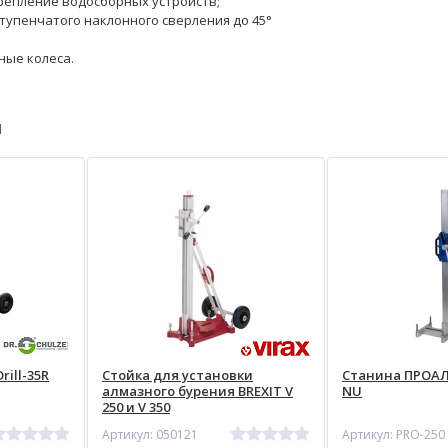
епление водосборных устройств;
тупенчатого наклонного сверления до 45°
ные колеса.
ы
rill-35R
Стойка для установки
Станина ПРОАЛ
алмазного бурения BREXIT V
NU
250 и V 350
Артикул: 050121
Артикул: PRO-250