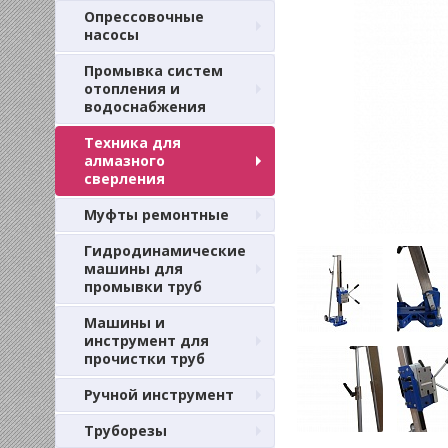
Опрессовочные
насосы
Промывка систем
отопления и
водоснабжения
Техника для
алмазного
сверления
Муфты ремонтные
Гидродинамические
машины для
промывки труб
Машины и
инструмент для
прочистки труб
Ручной инструмент
Труборезы