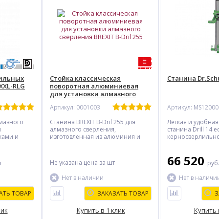
лильных
Стойка классическая
Станина Dr.Schul
-XXL-RLG
поворотная алюминиевая
для установки алмазного
сверления BREXIT B-Dril 255
Артикул: 0001003
Артикул: MS1200
лмазного
Станина BREXIT B-Dril 255 для
Легкая и удобная
и
алмазного сверления,
станина Drill 14 e
ками и
изготовленная из алюминия и
керносверлильно
дит для
оснащенная поворотным
малой дюбельно
сверления
механизмом. Обеспечивает
креплением эле
66 520
до 400 мм.
сверление по всей высоте с
60 мм для сверле
Не указана цена
за шт
т
руб
аклона до
разметкой в мм и углом от 0° до
диаметром до 15
щью
45°. Основание с 4 винтовыми
Нет в наличии
Нет в наличи
ки.
креплениями гарантирует
устойчивость.
АТЬ ТОВАР
ЗАКАЗАТЬ ТОВАР
З
лик
Купить в 1 клик
Купить 