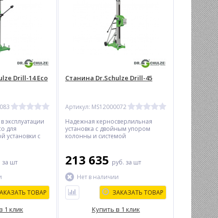
ze Drill-14 Eco
Станина Dr.Schulze Drill-45
0083
Артикул: MS12000072
 в эксплуатации
Надежная керносверлильная
co для
установка с двойным упором
й установки с
колонны и системой
й платформой и
быстросъемного крепления
ктробормотора D
бормотора высокой мощности
213 635
ния отверстий
для сверления отверстий
.
за шт
руб.
за шт
0 мм.
диаметром до 500 мм в легком
бетоне и кирпиче и до 450 мм в
и
Нет в наличии
сильноармированном бетоне.
АКАЗАТЬ ТОВАР
ЗАКАЗАТЬ ТОВАР
в 1 клик
Купить в 1 клик