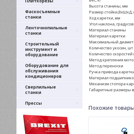
Вес, кг
Плиткорезы
Высота станины, мм
Фаскосъемные
Размер стойки,ВхШхД,
станки
Ход каретки, мм
Угол наклона, градусов
Ленточнопильные
Материал станины
станки
Материал каретки
Максимальный диаметр
Строительный
Количество укосин, шт
инструмент и
Количество скоростей 
оборудование
Метод крепления мото
Оборудование для
Метод переноски
обслуживания
Ручка привода каретк
кондиционеров
Материал подшипнико
Механизм стопора кар
Сверлильные
Габаритные размеры в
станки
Прессы
Похожие товар