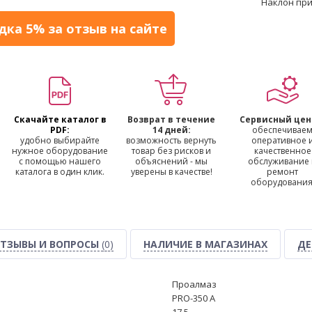
Наклон при
дка 5% за отзыв на сайте
Скачайте каталог в
Возврат в течение
Сервисный цен
PDF:
14 дней:
обеспечивае
удобно выбирайте
возможность вернуть
оперативное 
нужное оборудование
товар без рисков и
качественное
с помощью нашего
объяснений - мы
обслуживание
каталога в один клик.
уверены в качестве!
ремонт
оборудования
ТЗЫВЫ И ВОПРОСЫ
(0)
НАЛИЧИЕ В МАГАЗИНАХ
ДЕ
Проалмаз
PRO-350 A