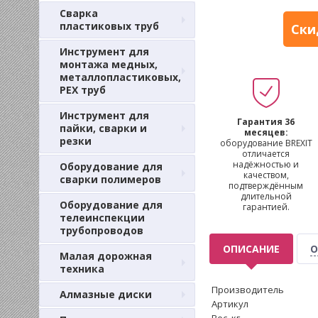
Сварка
пластиковых труб
Ски
Инструмент для
монтажа медных,
металлопластиковых,
PEX труб
Инструмент для
Гарантия 36
пайки, сварки и
месяцев:
резки
оборудование BREXIT
отличается
надёжностью и
Оборудование для
качеством,
сварки полимеров
подтверждённым
длительной
Оборудование для
гарантией.
телеинспекции
трубопроводов
ОПИСАНИЕ
О
Малая дорожная
техника
Производитель
Алмазные диски
Артикул