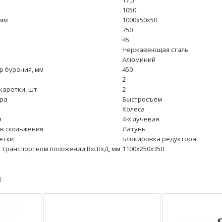
17,5
1050
 мм
1000х50х50
750
45
Нержавеющая сталь
Алюминий
 бурения, мм
450
2
каретки, шт
2
ра
Быстросъём
Колеса
и
4-х лучевая
в скольжения
Латунь
етки
Блокировка редуктора
 транспортном положении ВхШхД, мм
1100х250х350
ы