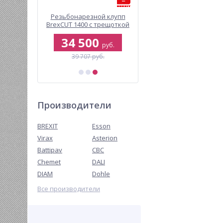
зной клупп
Установка алмазного
 с трещоткой
сверления ESSON
ElectricDRIL-205
00
38 000
руб.
руб.
7 руб.
40 012 руб.
Производители
BREXIT
Esson
Virax
Asterion
Battipav
CBC
Chemet
DALI
DIAM
Dohle
Все производители