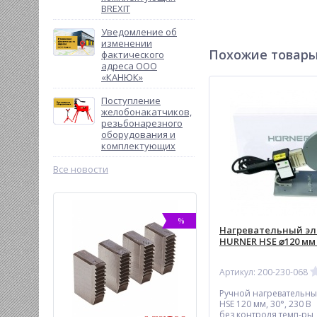
BREXIT
Уведомление об
изменении
Похожие товар
фактического
адреса ООО
«КАНЮК»
Поступление
желобонакатчиков,
резьбонарезного
оборудования и
комплектующих
Все новости
-10%
%
Нагревательный э
HURNER HSE ⌀120 мм 
Артикул: 200-230-068
Ручной нагревательны
HSE 120 мм, 30°, 230 В
без контроля темп-ры,