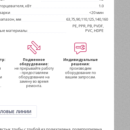
орцевателя, кВт
1.0
варки
<20 мин
апазон, мм
63,75,90,110,125,140,160
PE, PPR, PB, PVDF,
ые материалы
PVC, HDPE
тр:
Подменное
Индивидуальные
м
оборудование:
решения:
и
не прерывайте работу
производим
- предоставляем
оборудование по
 и
оборудование на
вашим запросам.
замену во время
.
ремонта.
ЛОВЫЕ ЛИНИИ
встык трубы с трубой из полиэтилена, полипропилена,