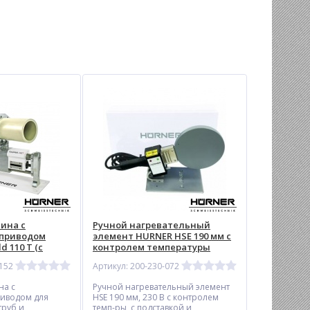
ина с
Ручной нагревательный
 приводом
элемент HURNER HSE 190 мм с
 110 Т (с
контролем температуры
-152
Артикул: 200-230-072
 с
й и
на с
Ручной нагревательный элемент
регулировкой
иводом для
HSE 190 мм, 230 В с контролем
зможностью
труб и
темп-ры, с подставкой и