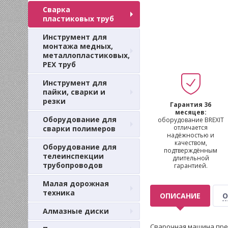
Сварка
пластиковых труб
Инструмент для
монтажа медных,
металлопластиковых,
PEX труб
Инструмент для
пайки, сварки и
резки
Гарантия 36
месяцев:
Оборудование для
оборудование BREXIT
отличается
сварки полимеров
надёжностью и
качеством,
Оборудование для
подтверждённым
телеинспекции
длительной
трубопроводов
гарантией.
Малая дорожная
техника
ОПИСАНИЕ
О
Алмазные диски
Сварочная машина пред