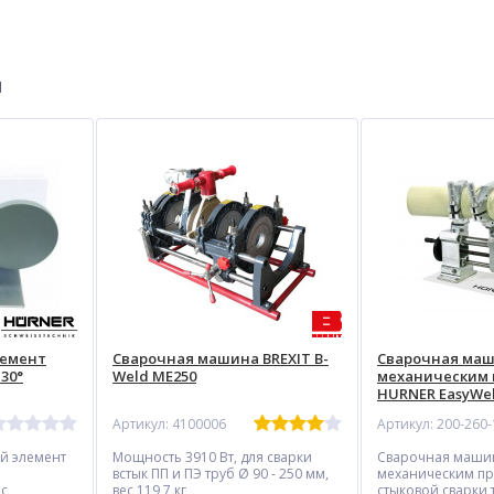
ы
%
лемент
Сварочная машина BREXIT B-
Сварочная маш
30°
Weld ME250
механическим
HURNER EasyWeld
электрическим
Артикул: 4100006
Артикул: 200-260
торцевателем,
горизонтально
й элемент
Мощность 3910 Вт, для сварки
Сварочная маши
вертикальной 
встык ПП и ПЭ труб Ø 90 - 250 мм,
механическим пр
зажимов, с во
 с
вес 119,7 кг
стыковой сварки 