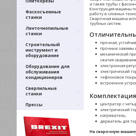
Плиткорезы
а также трубы с фасон
Конструкция машины по
Фаскосъемные
работу в сложных техн
станки
Сварочная машина испо
трубных систем.
Ленточнопильные
Отличительны
станки
прочная, устойчи
Строительный
прочные зажимы и
инструмент и
механический пр
оборудование
сжатия свариваем
электронная регу
Оборудование для
электрический то
обслуживания
кондиционеров
тефлоновое покр
встроенное устро
Сверлильные
станки
Комплектация
центратор с четы
Прессы
электрический то
нагреватель;
держатель для то
На сварочную машину