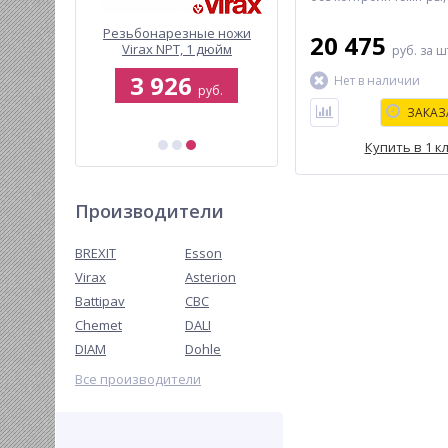
подставкой и чемода
нарезной
Резьбонарезные ножи
Сопло Virax типа Dard D
20 475
andCUT-1
Virax NPT, 1 дюйм
мм PIEZO
руб.
за ш
3 926
11 227
Нет в наличии
руб.
руб.
руб.
ЗАКАЗ
.
Купить в 1 к
Производители
BREXIT
Esson
Virax
Asterion
Battipav
CBC
Chemet
DALI
DIAM
Dohle
Все производители