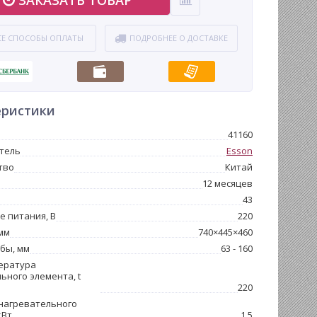
СЕ СПОСОБЫ ОПЛАТЫ
ПОДРОБНЕЕ О ДОСТАВКЕ
еристики
41160
тель
Esson
тво
Китай
12 месяцев
43
 питания, В
220
мм
740×445×460
бы, мм
63 - 160
ература
ьного элемента, t
220
нагревательного
кВт
1.5