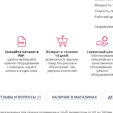
Мощность т
Скорость с
Рабочий ди
Свариваем
Скачайте каталог в
Возврат в течение
Сервисный цен
PDF:
14 дней:
обеспечивае
удобно выбирайте
возможность вернуть
оперативное 
нужное оборудование
товар без рисков и
качественное
с помощью нашего
объяснений - мы
обслуживание
каталога в один клик.
уверены в качестве!
ремонт
оборудования
ТЗЫВЫ И ВОПРОСЫ
(0)
НАЛИЧИЕ В МАГАЗИНАХ
ДЕ
назначена для сварки полимерных труб диаметром от 63 до 160 мм 