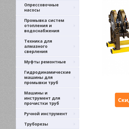
Опрессовочные
насосы
Промывка систем
отопления и
водоснабжения
Техника для
алмазного
сверления
Муфты ремонтные
Гидродинамические
машины для
промывки труб
Машины и
инструмент для
Ски
прочистки труб
Ручной инструмент
Труборезы