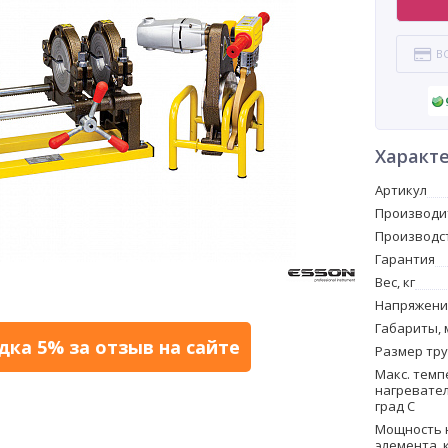
В
Характ
Артикул
Производи
Производс
Гарантия
Вес, кг
Напряжение
Габариты, 
дка 5% за отзыв на сайте
Размер тру
Макс. темп
нагревател
град С
Мощность 
элемента, 