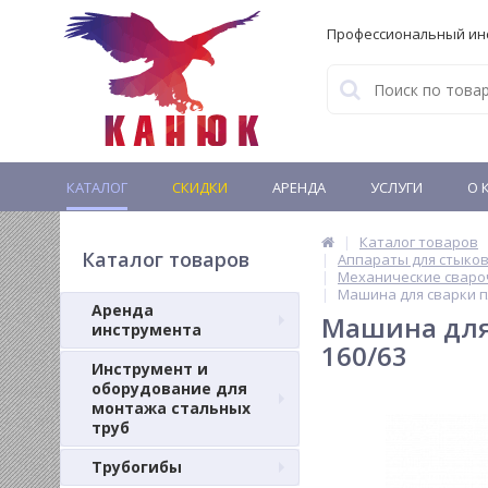
Профессиональный ин
КАТАЛОГ
СКИДКИ
АРЕНДА
УСЛУГИ
О 
Каталог товаров
Каталог товаров
Аппараты для стыков
Механические сваро
Машина для сварки п
Аренда
Машина для 
инструмента
160/63
Инструмент и
оборудование для
монтажа стальных
труб
Трубогибы