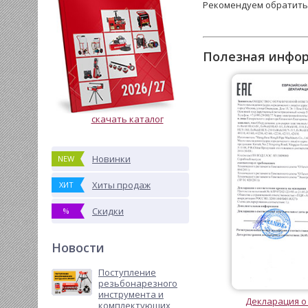
Рекомендуем обратить
Полезная инфо
скачать каталог
Новинки
NEW
Хиты продаж
ХИТ
Скидки
%
Новости
Поступление
резьбонарезного
инструмента и
Декларация о
комплектующих