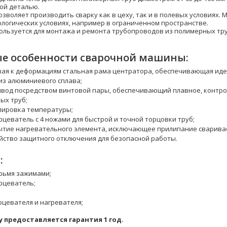
ной деталью.
зволяет производить сварку как в цеху, так и в полевых условиях
ологических условиях, например в ограниченном пространстве.
льзуется для монтажа и ремонта трубопроводов из полимерных тру
е особенности сварочной машины:
вая к деформациям стальная рама центратора, обеспечивающая иде
з алюминиевого сплава;
ивод посредством винтовой пары, обеспечивающий плавное, контр
ых труб;
лировка температуры;
рцеватель с 4 ножами для быстрой и точной торцовки труб;
ытие нагревательного элемента, исключающее прилипание сварива
йство защитного отключения для безопасной работы.
:
рьмя зажимами;
рцеватель;
рцевателя и нагревателя;
 предоставляется гарантия 1 год.