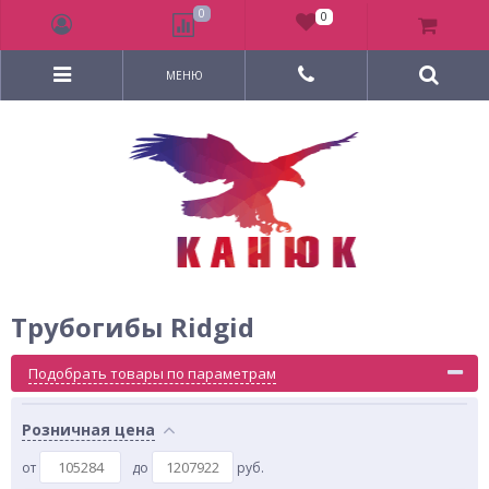
0
0
МЕНЮ
Трубогибы Ridgid
Подобрать товары по параметрам
Розничная цена
от
до
руб.