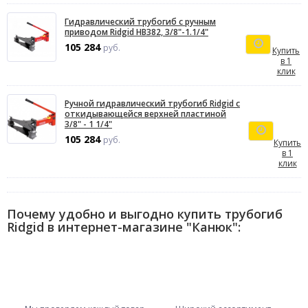
Гидравлический трубогиб с ручным
приводом Ridgid HB382, 3/8"-1.1/4"
105 284
руб.
Купить
в 1
клик
Ручной гидравлический трубогиб Ridgid с
откидывающейся верхней пластиной
3/8" - 1 1/4"
105 284
руб.
Купить
в 1
клик
Почему удобно и выгодно купить трубогиб
Ridgid в интернет-магазине "Канюк":