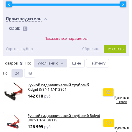
Производитель
RIDGID
8
Показать все параметры
Скрыть подбор
Сбросить
ПОКАЗАТЬ
8
Товаров:
По
:
Умолчанию
Цене
Рейтингу
По
:
24
48
Ручной гидравлический трубогиб
Ridgid 3/8"-1 1/4" 3801
142 618
руб.
Купить в
1 клик
Ручной гидравлический трубогиб Ridgid
3/8"-1 1/4" 3811S
126 999
руб.
Купить в