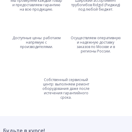
Мы проверяем каждый товар
Широкий ассортимент
и предоставляем гарантию
трубогибов Ridgid (Риджид)
на всю продукцию.
под любой бюджет.
Доступные цены: работаем
Осуществляем оперативную
напрямую с
и надежную доставку
производителями.
заказов по Москве и в
регионы России.
Собственный сервисный
центр: выполняем ремонт
оборудования даже после
истечения гарантийного
срока.
Будьте в курсе!