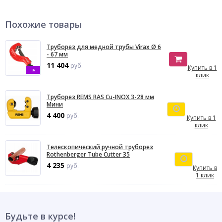
Похожие товары
Труборез для медной трубы Virax Ø 6
- 67 мм
11 404
руб.
Купить в 1
%
клик
Труборез REMS RAS Cu-INOХ 3-28 мм
Мини
4 400
руб.
Купить в 1
клик
Телескопический ручной труборез
Rothenberger Tube Cutter 35
4 235
руб.
Купить в
1 клик
Будьте в курсе!