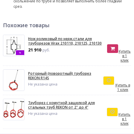
скольжение по трубе и позволяет выполнить более гладкий
срез.
Похожие товары
Нож роликовый по нерж.стали для
труборезов Virax 210110, 210125, 210130
21 910
руб.
Купить
%
в 1
клик
Роторный (поворотный) труборез
REKON R14S
Не указана цена
Купить в
1 клик
Труборез с хомутной защелкой для
стальных труб REKON от 2" до 4"
Не указана цена
Купить
в 1
клик