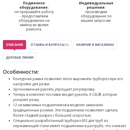
Подменное
Индивидуальные
оборудование:
решения:
не прерывайте работу
производим
- предоставляем
оборудование по
оборудование на
вашим запросам.
замену во время
ремонта.
ОПИСАНИЕ
ОТЗЫВЫ И ВОПРОСЫ
(0)
НАЛИЧИЕ В МАГАЗИНАХ
ДЕЛОВЫЕ ЛИНИИ
Особенности:
Контурная рамка позволяет легко выровнять труборез при его
настройке для резки.
Эргономичная рукоять упрощает регулировку.
Теперь в комплект поставки входит рукоять X-CEL®, которая
ускоряет резку.
12 независимых подшипников в моделях заменили
традиционные ролики. Эти подшипники позволяют сделать
более гладкий разрез с большей скоростью.
Специально разработанный труборез 65S для труб из
нержавеющей стали имеет подшипники в раструбе, что снижает