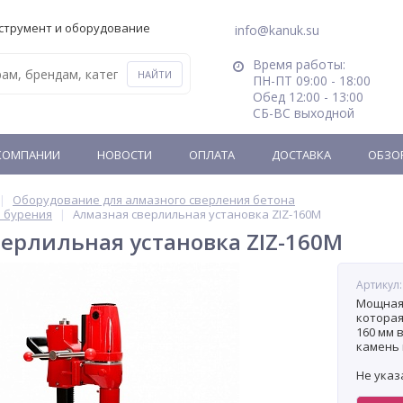
струмент и оборудование
info@kanuk.su
Время работы:
ПН-ПТ 09:00 - 18:00
Обед 12:00 - 13:00
СБ-ВС выходной
КОМПАНИИ
НОВОСТИ
ОПЛАТА
ДОСТАВКА
ОБЗО
Оборудование для алмазного сверления бетона
 бурения
Алмазная сверлильная установка ZIZ-160M
ерлильная установка ZIZ-160M
Артикул:
Мощная 
которая
160 мм 
камень 
армиров
Не указ
надежно