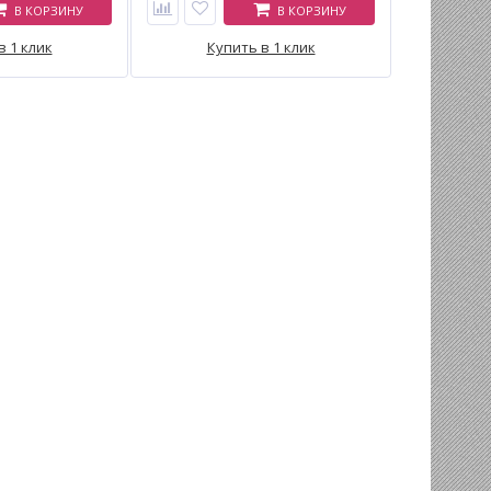
В КОРЗИНУ
В КОРЗИНУ
ерления под
как для стационарного, так и для
троенный
мобильного сверления, с
опасности (PRCD)
в 1 клик
интегрированным шлангом для
Купить в 1 клик
 масла для
подачи воды и системой PRCD для
а службы.
безопасности.