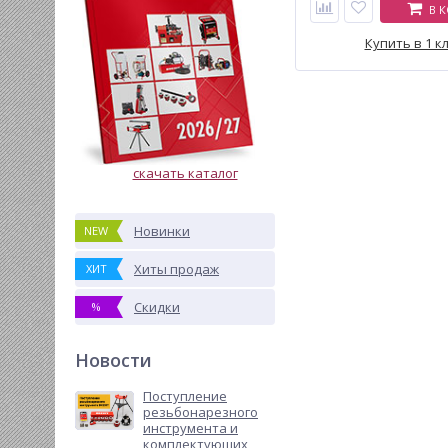
В 
направляющими, пер
рукояткой и системой
перегрузок.
Купить в 1 к
скачать каталог
Новинки
NEW
Хиты продаж
ХИТ
Скидки
%
Новости
Поступление
резьбонарезного
инструмента и
комплектующих