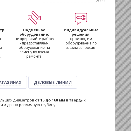
2000
тр:
Подменное
Индивидуальные
м
оборудование:
решения:
и
не прерывайте работу
производим
- предоставляем
оборудование по
 и
оборудование на
вашим запросам.
замену во время
.
ремонта.
АГАЗИНАХ
ДЕЛОВЫЕ ЛИНИИ
ольших диаметров от
15 до 160 мм
в твердых
 и др. на различную глубину.