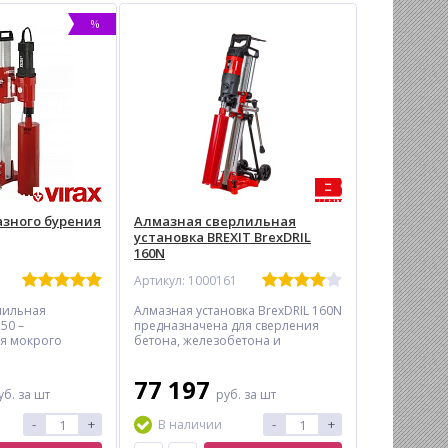
%
азного бурения
Алмазная сверлильная
установка BREXIT BrexDRIL
160N
Артикул: 1000161
лильная
Алмазная установка BrexDRIL 160N
250 –
предназначена для сверления
я мокрого
бетона, железобетона и
, камня и
каменных материалов диаметром
ель мощностью
до 165 мм. Оснащена стальной
77 197
скоростями
стойкой с зубчатой штангой для
уб.
за шт
руб.
за шт
 и тройной
высокой устойчивости,
ивает надежную
механизмом предотвращения
-
+
-
+
В наличии
вая стойка с
вибрации и двумя скоростями
брации и
вращения. Идеально подходит