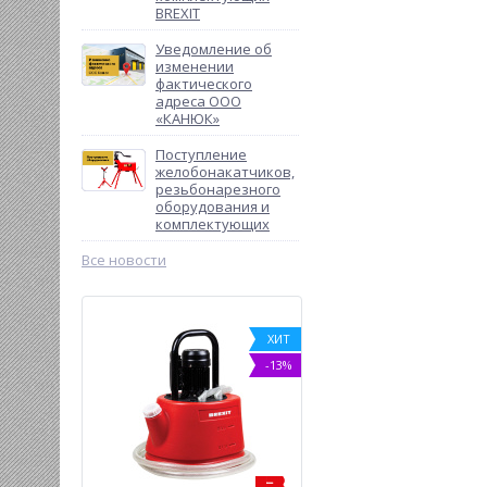
BREXIT
Уведомление об
изменении
фактического
адреса ООО
«КАНЮК»
Поступление
желобонакатчиков,
резьбонарезного
оборудования и
комплектующих
Все новости
ХИТ
%
-13%