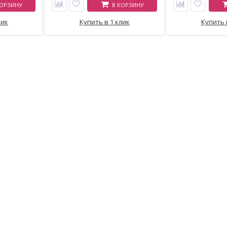
КОРЗИНУ
В КОРЗИНУ
екидной
транспортировки благодаря
возможностью св
 защиты от
встроенным колесикам и
углом до 45°. Вс
лик
быстроразъёмному соединению.
Купить в 1 клик
выключатель без
Купить 
Изготовитель Brexit (Беларусь).
и система подачи
увеличения срок