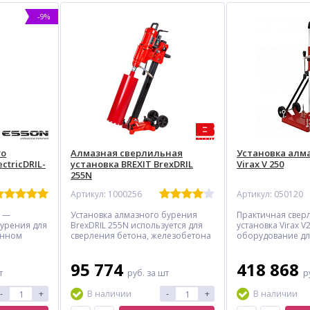
-9%
го
Алмазная сверлильная
Установка алм
ctricDRIL-
установка BREXIT BrexDRIL
Virax V 250
255N
Артикул: 1000256
Артикул: 050120
В —
Установка алмазного бурения
Практичная свер
бурения для
BrexDRIL 255N используется для
установка Virax V
анном
сверления бетона, железобетона
оборудование дл
ая и
и каменных материалов. Имеет
сверления бетона
м
максимальный диаметр
кирпича. Двигат
95 774
418 868
беспечивает
сверления 255 мм и оснащена
2500 Вт с двумя 
т
руб.
за шт
р
легкую
прочной стальной стойкой,
(360/850 об/мин)
ходит для
предотвращающей вибрации.
защитой обеспеч
-
+
-
+
В наличии
В наличии
ьных фирм.
Конструкция обеспечивает
работу. Алюминие
мыми
точность сверления и удобство
уменьшением ви