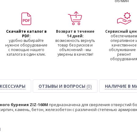
об/мин
Скачайте каталог в
Возврат в течение
Сервисный цен
PDF:
14 дней:
обеспечивае
удобно выбирайте
возможность вернуть
оперативное 
нужное оборудование
товар без рисков и
качественное
с помощью нашего
объяснений - мы
обслуживание
каталога в один клик.
уверены в качестве!
ремонт
оборудования
КСЕССУАРЫ
ОТЗЫВЫ И ВОПРОСЫ
(0)
НАЛИЧИЕ В М
ного бурения ZIZ-160M
предназначена для сверления отверстий б
кирпич, камень, бетон, железобетон с различной степенью армировки
ы