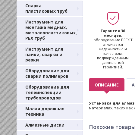
Сварка
пластиковых труб
Инструмент для
монтажа медных,
Гарантия 36
металлопластиковых,
месяцев:
PEX труб
оборудование BREXIT
отличается
Инструмент для
надёжностью и
качеством,
пайки, сварки и
подтверждённым
резки
длительной
гарантией.
Оборудование для
сварки полимеров
ОПИСАНИЕ
А
Оборудование для
телеинспекции
трубопроводов
Установка для алмаз
материалах, таких как 
Малая дорожная
техника
Алмазные диски
Похожие товар