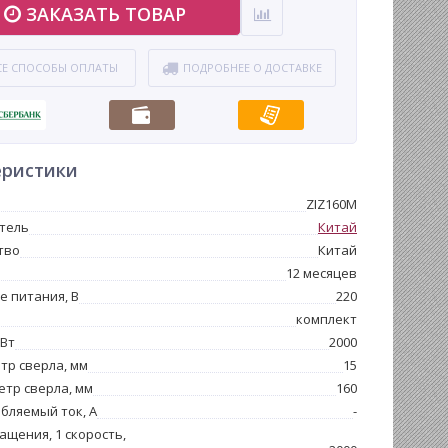
ЗАКАЗАТЬ ТОВАР
СЕ СПОСОБЫ ОПЛАТЫ
ПОДРОБНЕЕ О ДОСТАВКЕ
еристики
ZIZ160M
тель
Китай
тво
Китай
12 месяцев
 питания, В
220
комплект
 Вт
2000
тр сверла, мм
15
етр сверла, мм
160
бляемый ток, А
-
ащения, 1 скорость,