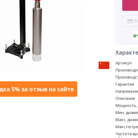
В
Характ
Артикул
Производи
Производс
Гарантия
дка 5% за отзыв на сайте
Напряжение
Описание
Мощность,
Мин. диаме
Макс. диам
Макс.потре
Частота вр