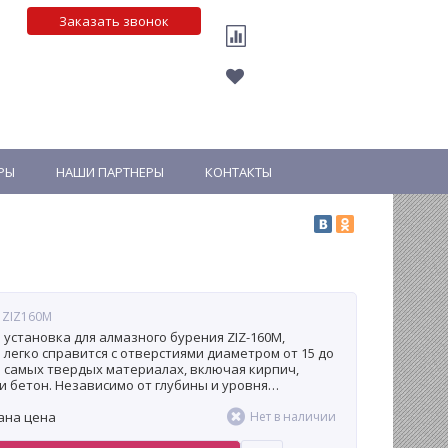
Заказать звонок
РЫ
НАШИ ПАРТНЕРЫ
КОНТАКТЫ
 ZIZ160M
установка для алмазного бурения ZIZ-160M,
 легко справится с отверстиями диаметром от 15 до
в самых твердых материалах, включая кирпич,
и бетон. Независимо от глубины и уровня
ки, ZIZ-160M обеспечит отличное качество и
ана цена
сть.
Нет в наличии