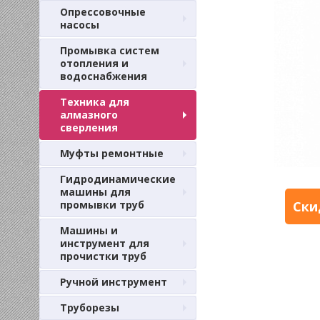
Опрессовочные
насосы
Промывка систем
отопления и
водоснабжения
Техника для
алмазного
сверления
Муфты ремонтные
Гидродинамические
машины для
промывки труб
Ски
Машины и
инструмент для
прочистки труб
Ручной инструмент
Труборезы