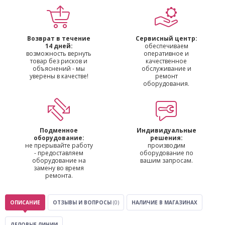
Возврат в течение
Сервисный центр:
14 дней:
обеспечиваем
возможность вернуть
оперативное и
товар без рисков и
качественное
объяснений - мы
обслуживание и
уверены в качестве!
ремонт
оборудования.
Подменное
Индивидуальные
оборудование:
решения:
не прерывайте работу
производим
- предоставляем
оборудование по
оборудование на
вашим запросам.
замену во время
ремонта.
ОПИСАНИЕ
ОТЗЫВЫ И ВОПРОСЫ
(0)
НАЛИЧИЕ В МАГАЗИНАХ
ДЕЛОВЫЕ ЛИНИИ