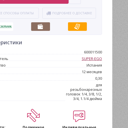
СЕ СПОСОБЫ ОПЛАТЫ
ПОДРОБНЕЕ О ДОСТАВКЕ
еристики
600011500
тель
SUPER-EGO
тво
Испания
12 месяцев
0,30
для
резьбонарезных
головок 1/4, 3/8, 1/2,
3/4, 1.1/4 дюйма
тр:
Подменное
Индивидуальные