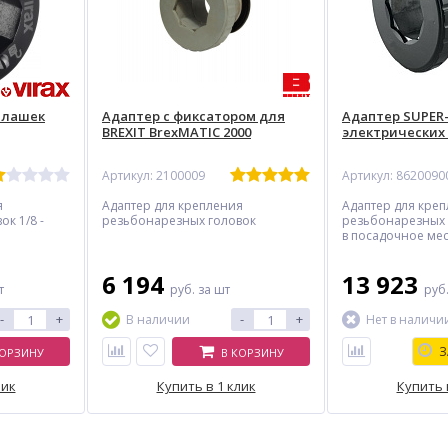
 плашек
Адаптер с фиксатором для
Адаптер SUPER-
BREXIT BrexMATIC 2000
электрических
Артикул: 2100009
Артикул: 8620090
я
Адаптер для крепления
Адаптер для кре
к 1/8 -
резьбонарезных головок
резьбонарезных г
в посадочное ме
электрического к
6 194
13 923
т
руб.
за шт
руб
-
+
-
+
В наличии
Нет в наличи
З
КОРЗИНУ
В КОРЗИНУ
лик
Купить в 1 клик
Купить 