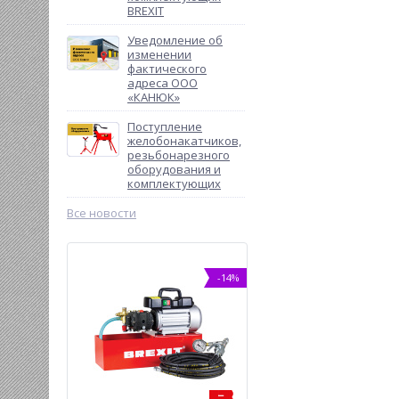
BREXIT
Уведомление об
изменении
фактического
адреса ООО
«КАНЮК»
Поступление
желобонакатчиков,
резьбонарезного
оборудования и
комплектующих
Все новости
-9%
-14%