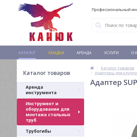
Профессиональный ин
КАТАЛОГ
СКИДКИ
АРЕНДА
УСЛУГИ
О 
Каталог товаров
Каталог товаров
Адаптеры для клупп
Адаптер SUP
Аренда
инструмента
Инструмент и
оборудование для
монтажа стальных
труб
Трубогибы