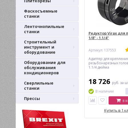
Плиткорезы
Фаскосъемные
станки
Ленточнопильные
станки
Редуктор Virax для
1/8" - 1.1/4"
Строительный
инструмент и
Артикул: 137553
оборудование
Адаптер для креплени
Оборудование для
резьбонарезных голово
обслуживания
1.1/4 дюйма
кондиционеров
18 726
Сверлильные
руб.
за ш
станки
В наличии
Прессы
В 
Купить в 1 к