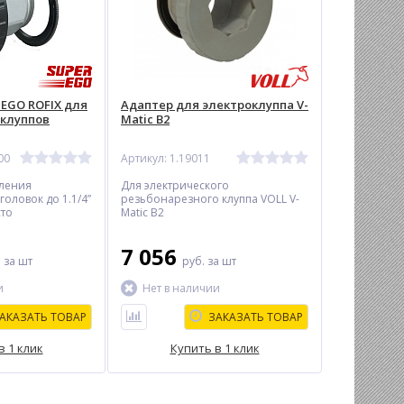
EGO ROFIX для
Адаптер для электроклуппа V-
 клуппов
Matic B2
00
Артикул: 1.19011
пления
Для электрического
оловок до 1.1/4”
резьбонарезного клуппа VOLL V-
сто
Matic B2
луппа
7 056
.
за шт
руб.
за шт
и
Нет в наличии
АКАЗАТЬ ТОВАР
ЗАКАЗАТЬ ТОВАР
в 1 клик
Купить в 1 клик