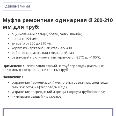
ДЕЛОВЫЕ ЛИНИИ
Муфта ремонтная одинарная Ø 200-210
мм для труб:
оцинкованные пальцы, болты, гайки, шайбы;
ширина 194 мм;
диаметр от 200 до 210 мм;
корпус из нержавеющей стали AISI 430;
рабочая среда: все виды жидкостей, газ;
резиновый уплотнитель: температура от -25°С до +100°С;
Применение:
ликвидация аварий на трубопроводах (наземных,
подземных), соединение не соосных труб.
Назначение:
устранение (герметизация) мест утечки различных сред (вода,
газы, кислоты, нефтепроводы и т.д.);
устранение повреждений и трещин корпуса трубопровода;
ликвидация свищей и разрывов;