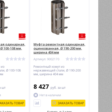
ая одинарная,
Муфта ремонтная одинарная,
Ø 100-108 мм,
оцинкованная, Ø 190-200 мм,
ширина 404 мм
Артикул: 9002170
 из
Ремонтный хомут из
ли, Ø 100-108
нержавеющей стали, Ø 190-200
мм
мм, ширина 404 мм
8 427
а шт
руб.
за шт
и
Нет в наличии
АКАЗАТЬ ТОВАР
ЗАКАЗАТЬ ТОВАР
в 1 клик
Купить в 1 клик