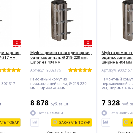
динарная,
Муфта ремонтная одинарная,
Муфта ремонтн
-317 мм,
оцинкованная, Ø 219-229 мм,
оцинкованная, 
ширина 404 мм
ширина 404 мм
Артикул: 9002176
Артикул: 9002157
Ремонтный хомут из
Ремонтный хомут
 307-317
нержавеющей стали, Ø 219-229
нержавеющей ста
мм, ширина 404 мм
мм, ширина 404 
%
ХИТ
%
-13%
8 878
7 328
т
руб.
за шт
руб.
з
Нет в наличии
Нет в наличи
АТЬ ТОВАР
ЗАКАЗАТЬ ТОВАР
З
лик
Купить в 1 клик
Купить 