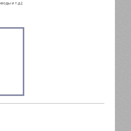
оды и т.д.);