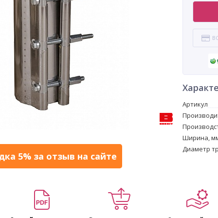
В
Характ
Артикул
Производи
Производс
Ширина, м
Диаметр тр
дка 5% за отзыв на сайте