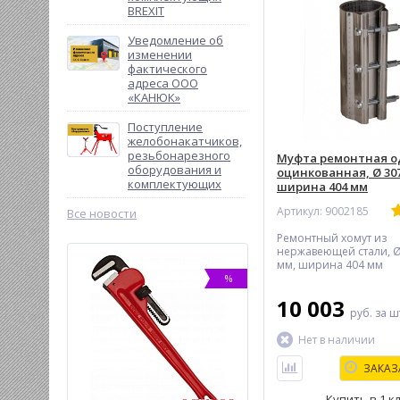
BREXIT
Уведомление об
изменении
фактического
адреса ООО
«КАНЮК»
Поступление
желобонакатчиков,
резьбонарезного
Муфта ремонтная о
оборудования и
оцинкованная, Ø 307
комплектующих
ширина 404 мм
Артикул: 9002185
Все новости
Ремонтный хомут из
нержавеющей стали, Ø
мм, ширина 404 мм
ХИТ
%
-13%
10 003
руб.
за ш
Нет в наличии
ЗАКАЗ
Купить в 1 к