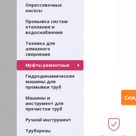
Опрессовочные
насосы
Промывка систем
отопления и
водоснабжения
Техника для
алмазного
сверления
Муфты ремонтные
Гидродинамические
машины для
промывки труб
Ски
Машины и
инструмент для
прочистки труб
Ручной инструмент
Труборезы