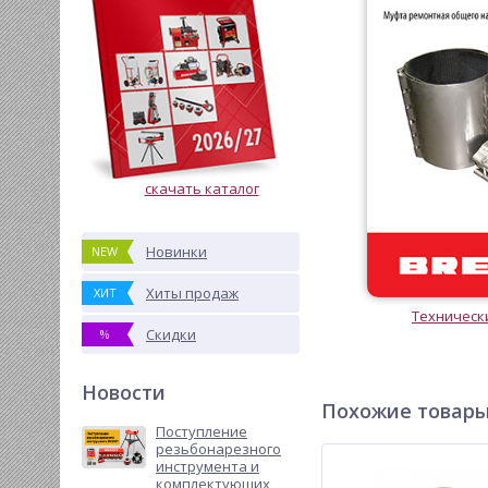
скачать каталог
Новинки
NEW
Хиты продаж
ХИТ
Техническ
Скидки
%
Новости
Похожие товар
Поступление
резьбонарезного
инструмента и
комплектующих