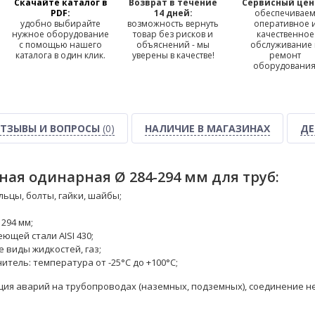
Скачайте каталог в
Возврат в течение
Сервисный цен
PDF:
14 дней:
обеспечивае
удобно выбирайте
возможность вернуть
оперативное 
нужное оборудование
товар без рисков и
качественное
с помощью нашего
объяснений - мы
обслуживание
каталога в один клик.
уверены в качестве!
ремонт
оборудования
ТЗЫВЫ И ВОПРОСЫ
(0)
НАЛИЧИЕ В МАГАЗИНАХ
ДЕ
ая одинарная Ø 284-294 мм для труб:
ьцы, болты, гайки, шайбы;
 294 мм;
ющей стали AISI 430;
е виды жидкостей, газ;
тель: температура от -25°С до +100°С;
ия аварий на трубопроводах (наземных, подземных), соединение не