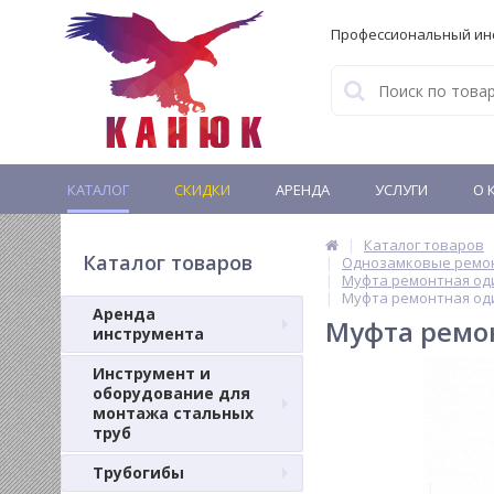
Профессиональный ин
КАТАЛОГ
СКИДКИ
АРЕНДА
УСЛУГИ
О 
Каталог товаров
Каталог товаров
Однозамковые ремон
Муфта ремонтная оди
Муфта ремонтная оди
Аренда
Муфта ремон
инструмента
Инструмент и
оборудование для
монтажа стальных
труб
Трубогибы