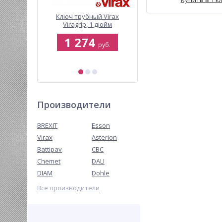
 насос
Ключ трубный Virax
Флюс универсальный
 1800 для
Viragrip, 1 дюйм
Virax Smartflux
акипи
0
1 274
5 613
руб.
руб.
руб.
б.
Производители
BREXIT
Esson
Virax
Asterion
Battipav
CBC
Chemet
DALI
DIAM
Dohle
Все производители