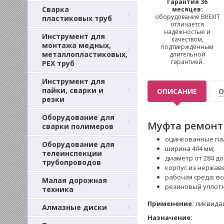
Гарантия 36
Сварка
месяцев:
оборудование BREXIT
пластиковых труб
отличается
надёжностью и
Инструмент для
качеством,
монтажа медных,
подтверждённым
металлопластиковых,
длительной
гарантией.
PEX труб
Инструмент для
пайки, сварки и
ОПИСАНИЕ
О
резки
Оборудование для
Муфта ремонтн
сварки полимеров
оцинкованные пал
Оборудование для
ширина 404 мм;
телеинспекции
диаметр от 284 до
трубопроводов
корпус из нержаве
рабочая среда: вс
Малая дорожная
резиновый уплотни
техника
Применение:
ликвидац
Алмазные диски
Назначение: