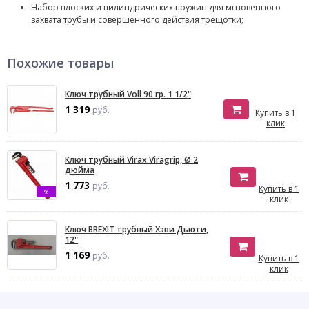
Набор плоских и цилиндрических пружин для мгновенного
захвата трубы и совершенного действия трещотки;
Похожие товары
Ключ трубный Voll 90 гр. 1 1/2"
1 319
руб.
Купить в 1
клик
Ключ трубный Virax Viragrip, Ø 2
дюйма
1 773
руб.
Купить в 1
%
клик
Ключ BREXIT трубный Хэви Дьюти,
12"
1 169
руб.
Купить в 1
клик