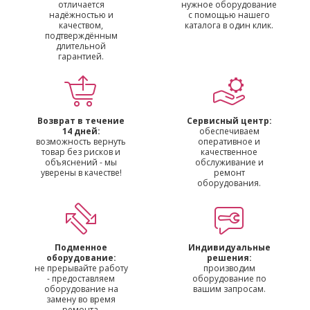
отличается
нужное оборудование
надёжностью и
с помощью нашего
качеством,
каталога в один клик.
подтверждённым
длительной
гарантией.
Возврат в течение
Сервисный центр:
14 дней:
обеспечиваем
возможность вернуть
оперативное и
товар без рисков и
качественное
объяснений - мы
обслуживание и
уверены в качестве!
ремонт
оборудования.
Подменное
Индивидуальные
оборудование:
решения:
не прерывайте работу
производим
- предоставляем
оборудование по
оборудование на
вашим запросам.
замену во время
ремонта.