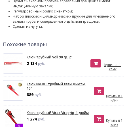
Зубья с наклоном против направления вращения имеют
индукционную закалку;
Регулировочный ролик с накаткой;
Набор плоских и цилиндрических пружин для мгновенного
захвата трубы и совершенного действия трещотки;
Сделан из чугуна.
Похожие товары
Ключ трубный Voll 90 гр. 2"
2 134
руб.
Купить в 1
клик
Ключ BREXIT трубный Хэви Дьюти,
10"
889
руб.
Купить в 1
клик
Ключ трубный Virax Viragrip, 1 дюйм
1 274
руб.
Купить в 1
клик
%