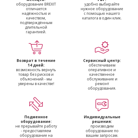
оборудование BREXIT
удобно выбирайте
отличается
нужное оборудование
надёжностью и
с помощью нашего
качеством,
каталога в один клик.
подтверждённым
длительной
гарантией.
Возврат в течение
Сервисный центр:
14 дней:
обеспечиваем
возможность вернуть
оперативное и
товар без рисков и
качественное
объяснений - мы
обслуживание и
уверены в качестве!
ремонт
оборудования.
Подменное
Индивидуальные
оборудование:
решения:
не прерывайте работу
производим
- предоставляем
оборудование по
оборудование на
вашим запросам.