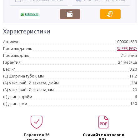
Характеристики
Артикул
1000001639
Производитель
SUPER-EGO
Производство
Испания
Гарантия
24 месяца
Вес, кг
0,20
(C) Ширина губок, мм
11,2
(A) макс. раб. Ø захвата, дюйм
3/4
(A) макс. раб. Ø захвата, мм
20
(L) длина, дюйм
6
(L) длина, мм
150
Гарантия 36
Скачайте каталог в
месяцев:
PDF: