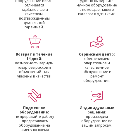
оборудование BREXIT
удобно выбирайте
отличается
нужное оборудование
надёжностью и
с помощью нашего
качеством,
каталога в один клик.
подтверждённым
длительной
гарантией.
Возврат в течение
Сервисный центр:
14 дней:
обеспечиваем
возможность вернуть
оперативное и
товар без рисков и
качественное
объяснений - мы
обслуживание и
уверены в качестве!
ремонт
оборудования.
Подменное
Индивидуальные
оборудование:
решения:
не прерывайте работу
производим
- предоставляем
оборудование по
оборудование на
вашим запросам.
замену во время