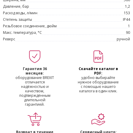
Давление, бар
1,2
Расход воды, л/мин
153
Степень защиты
IP44
Резьбовое соединение, дюйм
1
Макс. температура, °С
90
Реверс
ручной
Гарантия 36
Скачайте каталог в
месяцев:
PDF:
оборудование BREXIT
удобно выбирайте
отличается
нужное оборудование
надёжностью и
с помощью нашего
качеством,
каталога в один клик.
подтверждённым
длительной
гарантией.
Возврат в течение
Сервисный центр: