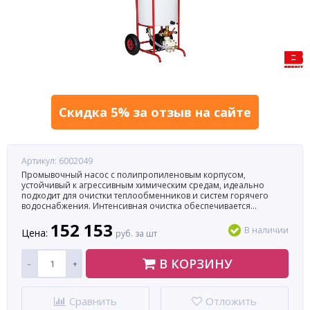
Скидка 5% за отзыв на сайте
Артикул: 6002049
Промывочный насос с полипропиленовым корпусом,
устойчивый к агрессивным химическим средам, идеально
подходит для очистки теплообменников и систем горячего
водоснабжения. Интенсивная очистка обеспечивается
благодаря циркуляции и перенаправлению потока
152 153
очищающего раствора. Производительность 153 л/мин, объем
В наличии
Цена:
руб. за шт
бака 100 л, ручной реверс.
В КОРЗИНУ
-
+
Сравнить
Отложить