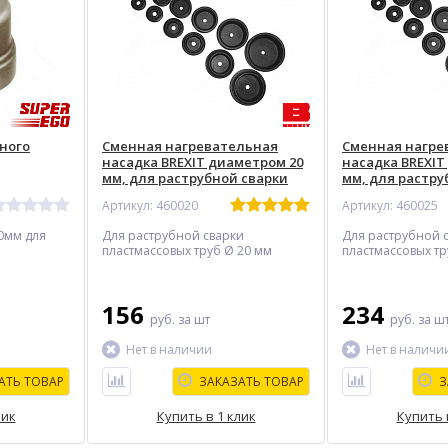
ного
Сменная нагревательная
Сменная нагре
насадка BREXIT диаметром 20
насадка BREXIT
мм, для раструбной сварки
мм, для растру
Артикул: 460020
Артикул: 460025
0мм для
Для раструбной сварки
Для раструбной 
пластмассовых труб Ø 20 мм
пластмассовых тр
156
234
руб.
за шт
руб.
за ш
Нет в наличии
Нет в наличи
АТЬ ТОВАР
ЗАКАЗАТЬ ТОВАР
З
лик
Купить в 1 клик
Купить 