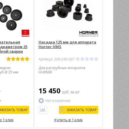
вательная
Насадка 125 мм для аппарата
 диаметром 25
Hurner HMS
бной сварки
Артикул: 200-230-037
сварки
Для раструбных аппаратов
уб Ø 25 мм
HURNER
15 450
т
руб.
за шт
и
Нет в наличии
АКАЗАТЬ ТОВАР
ЗАКАЗАТЬ ТОВАР
в 1 клик
Купить в 1 клик