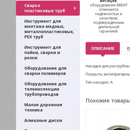
месяцев:
Сварка
оборудование BREXIT
отличается
пластиковых труб
надёжностью и
качеством,
Инструмент для
подтверждённым
монтажа медных,
длительной
металлопластиковых,
гарантией.
PEX труб
Инструмент для
ОПИСАНИЕ
О
пайки, сварки и
резки
Насадки для раструбны
Оборудование для
сварки полимеров
Покрыты антипригарным
Тип насадок: А
Оборудование для
телеинспекции
трубопроводов
Похожие товар
Малая дорожная
техника
Алмазные диски