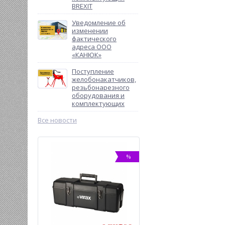
BREXIT
Уведомление об
изменении
фактического
адреса ООО
«КАНЮК»
Поступление
желобонакатчиков,
резьбонарезного
оборудования и
комплектующих
Все новости
ХИТ
%
-8%