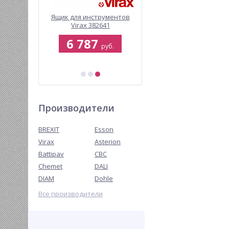
BREXIT
Ящик для инструментов
Передавливатель дл
00 для
Virax 382641
труб механический BRE
истем
BrexPRESS GP 125
0
6 787
52 738
итьевого
руб.
руб.
руб.
я, без
едуктора
б.
Производители
BREXIT
Esson
Virax
Asterion
Battipav
CBC
Chemet
DALI
DIAM
Dohle
Все производители