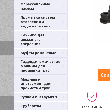
Опрессовочные
насосы
Промывка систем
отопления и
водоснабжения
Техника для
алмазного
сверления
Муфты ремонтные
Гидродинамические
машины для
промывки труб
Ски
Машины и
инструмент для
прочистки труб
Ручной инструмент
Труборезы
Гарантия 36