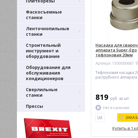
Плиткорезы
Фаскосъемные
станки
Ленточнопильные
станки
Строительный
Насадка для свароч
аппарата Super-Ego
инструмент и
тефлоновая 20мм
оборудование
Артикул: 1500000687
Оборудование для
обслуживания
Тефлоновая насадка 2
раструбного аппарата
кондиционеров
Сверлильные
819
станки
руб.
за шт
Прессы
Нет в наличии
ЗАКАЗ
Купить в 1 к