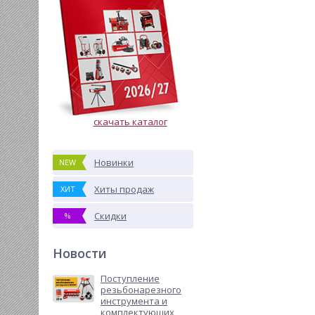
скачать каталог
Новинки
NEW
Хиты продаж
ХИТ
Скидки
%
Новости
Поступление
резьбонарезного
инструмента и
комплектующих