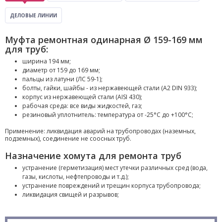
ДЕЛОВЫЕ ЛИНИИ
Муфта ремонтная одинарная Ø 159-169 мм
для труб:
ширина 194 мм;
диаметр от 159 до 169 мм;
пальцы из латуни (ЛС 59-1);
болты, гайки, шайбы - из нержавеющей стали (A2 DIN 933);
корпус из нержавеющей стали (AISI 430);
рабочая среда: все виды жидкостей, газ;
резиновый уплотнитель: температура от -25°С до +100°С;
Применение: ликвидация аварий на трубопроводах (наземных,
подземных), соединение не соосных труб.
Назначение хомута для ремонта труб
устранение (герметизация) мест утечки различных сред (вода,
газы, кислоты, нефтепроводы и т.д.);
устранение повреждений и трещин корпуса трубопровода;
ликвидация свищей и разрывов;