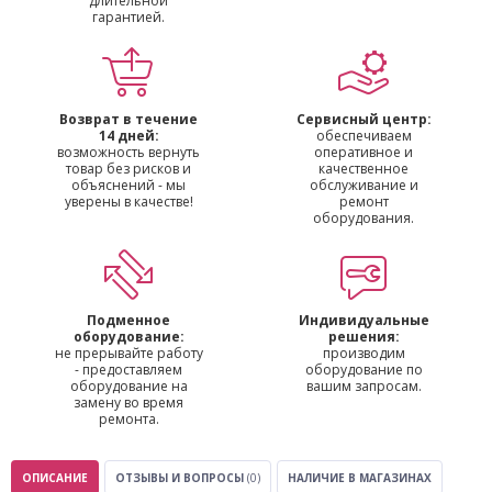
длительной
гарантией.
Возврат в течение
Сервисный центр:
14 дней:
обеспечиваем
возможность вернуть
оперативное и
товар без рисков и
качественное
объяснений - мы
обслуживание и
уверены в качестве!
ремонт
оборудования.
Подменное
Индивидуальные
оборудование:
решения:
не прерывайте работу
производим
- предоставляем
оборудование по
оборудование на
вашим запросам.
замену во время
ремонта.
ОПИСАНИЕ
ОТЗЫВЫ И ВОПРОСЫ
(0)
НАЛИЧИЕ В МАГАЗИНАХ