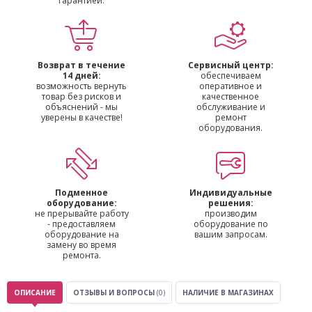
гарантией.
Возврат в течение
Сервисный центр:
14 дней:
обеспечиваем
возможность вернуть
оперативное и
товар без рисков и
качественное
объяснений - мы
обслуживание и
уверены в качестве!
ремонт
оборудования.
Подменное
Индивидуальные
оборудование:
решения:
не прерывайте работу
производим
- предоставляем
оборудование по
оборудование на
вашим запросам.
замену во время
ремонта.
ОПИСАНИЕ
ОТЗЫВЫ И ВОПРОСЫ
(0)
НАЛИЧИЕ В МАГАЗИНАХ