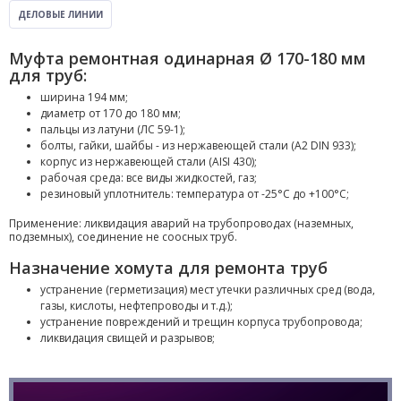
ДЕЛОВЫЕ ЛИНИИ
Муфта ремонтная одинарная Ø 170-180 мм
для труб:
ширина 194 мм;
диаметр от 170 до 180 мм;
пальцы из латуни (ЛС 59-1);
болты, гайки, шайбы - из нержавеющей стали (A2 DIN 933);
корпус из нержавеющей стали (AISI 430);
рабочая среда: все виды жидкостей, газ;
резиновый уплотнитель: температура от -25°С до +100°С;
Применение: ликвидация аварий на трубопроводах (наземных,
подземных), соединение не соосных труб.
Назначение хомута для ремонта труб
устранение (герметизация) мест утечки различных сред (вода,
газы, кислоты, нефтепроводы и т.д.);
устранение повреждений и трещин корпуса трубопровода;
ликвидация свищей и разрывов;