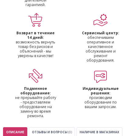
длительной
гарантией.
Возврат в течение
Сервисный центр:
14 дней:
обеспечиваем
возможность вернуть
оперативное и
товар без рисков и
качественное
объяснений - мы
обслуживание и
уверены в качестве!
ремонт
оборудования.
Подменное
Индивидуальные
оборудование:
решения:
не прерывайте работу
производим
- предоставляем
оборудование по
оборудование на
вашим запросам.
замену во время
ремонта.
ОПИСАНИЕ
ОТЗЫВЫ И ВОПРОСЫ
(0)
НАЛИЧИЕ В МАГАЗИНАХ