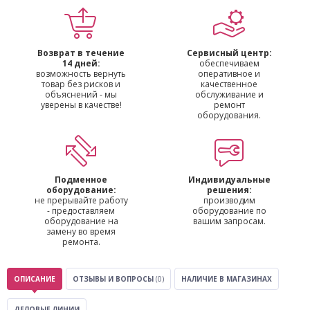
Возврат в течение
Сервисный центр:
14 дней:
обеспечиваем
возможность вернуть
оперативное и
товар без рисков и
качественное
объяснений - мы
обслуживание и
уверены в качестве!
ремонт
оборудования.
Подменное
Индивидуальные
оборудование:
решения:
не прерывайте работу
производим
- предоставляем
оборудование по
оборудование на
вашим запросам.
замену во время
ремонта.
ОПИСАНИЕ
ОТЗЫВЫ И ВОПРОСЫ
(0)
НАЛИЧИЕ В МАГАЗИНАХ
ДЕЛОВЫЕ ЛИНИИ