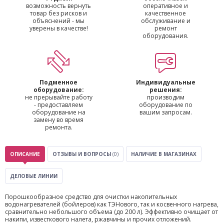
возможность вернуть
оперативное и
товар без рисков и
качественное
объяснений - мы
обслуживание и
уверены в качестве!
ремонт
оборудования.
Подменное
Индивидуальные
оборудование:
решения:
не прерывайте работу
производим
- предоставляем
оборудование по
оборудование на
вашим запросам.
замену во время
ремонта.
ОПИСАНИЕ
ОТЗЫВЫ И ВОПРОСЫ
(0)
НАЛИЧИЕ В МАГАЗИНАХ
ДЕЛОВЫЕ ЛИНИИ
Порошкообразное средство для очистки накопительных
водонагревателей (бойлеров) как ТЭНового, так и косвенного нагрева,
сравнительно небольшого объема (до 200 л). Эффективно очищает от
накипи, известкового налета, ржавчины и прочих отложений.