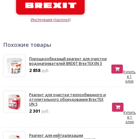
Инструкция (паспорт)
Похожие товары
Порошкообразный реагент для очистки
водонагревателей BREXIT BrexTEX EN 5
2 858
руб.
Купить
в 1
клик
Реагент для очистки теплообменного и
отопительного оборудования BrexTEX
UN 5
2 301
руб.
Купить
в 1
клик
Реагент для нейтрализации