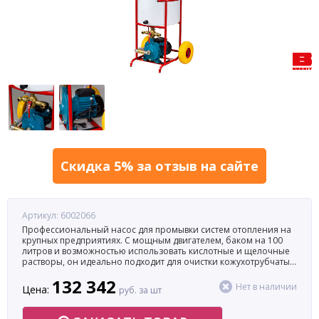
Скидка 5% за отзыв на сайте
Артикул: 6002066
Профессиональный насос для промывки систем отопления на
крупных предприятиях. С мощным двигателем, баком на 100
литров и возможностью использовать кислотные и щелочные
растворы, он идеально подходит для очистки кожухотрубчатых
и пластинчатых теплообменников. Высокая
132 342
производительность до 165 литров в минуту делает его
Нет в наличии
Цена:
руб. за шт
эффективным инструментом для безразборной очистки
оборудования.