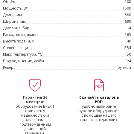
Объём, л
100
Мощность, Вт
1500
Длина, мм
580
Ширина, мм
690
Давление, бар
4
Расход воды, л/мин
165
Высота подачи, м
40
Степень защиты
IP54
Макс. температура, °С
50
Подсоединение, дюйм
3/4
Реверс
ручной
Гарантия 36
Скачайте каталог в
месяцев:
PDF:
оборудование BREXIT
удобно выбирайте
отличается
нужное оборудование
надёжностью и
с помощью нашего
качеством,
каталога в один клик.
подтверждённым
длительной
гарантией.