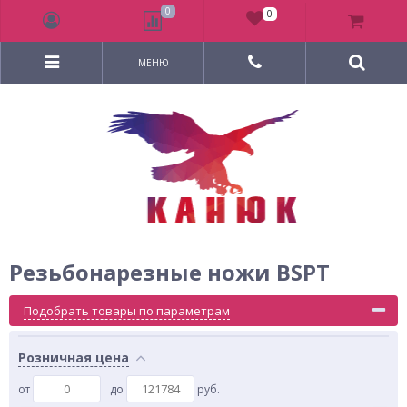
0
0
МЕНЮ
Резьбонарезные ножи BSPT
Подобрать товары по параметрам
Розничная цена
от
до
руб.