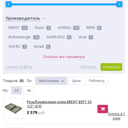
Производитель
BREXIT
Esson
HONGLI
REMS
15
4
10
6
Rothenberger
SUPER-EGO
Virax
24
6
7
Voll-RU
Китай
7
6
Показать все параметры
Скрыть подбор
Сбросить
ПОКАЗАТЬ
85
Товаров:
По
:
Умолчанию
Цене
Рейтингу
По
:
24
48
Резьбонарезные ножи BREXIT BSPT SS
1/2"-3/4"
3 579
руб.
Купить в 1
клик