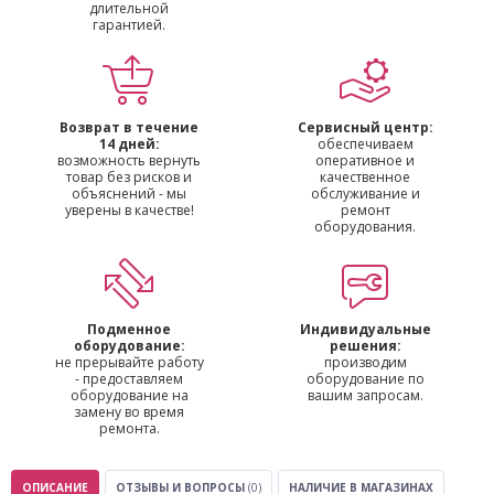
длительной
гарантией.
Возврат в течение
Сервисный центр:
14 дней:
обеспечиваем
возможность вернуть
оперативное и
товар без рисков и
качественное
объяснений - мы
обслуживание и
уверены в качестве!
ремонт
оборудования.
Подменное
Индивидуальные
оборудование:
решения:
не прерывайте работу
производим
- предоставляем
оборудование по
оборудование на
вашим запросам.
замену во время
ремонта.
ОПИСАНИЕ
ОТЗЫВЫ И ВОПРОСЫ
(0)
НАЛИЧИЕ В МАГАЗИНАХ