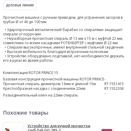
ДЕЛОВЫЕ ЛИНИИ
Прочистная машина с ручным приводом, для устранения засоров в
трубах Ø от 40 до 100 мм
• Ударопрочный металлический барабан со спиралями защищает
спирали от коррозии
• Неразборная прочистная спираль Ø 13 мм х 15 м с муфтой 22 мм,
совместима со всеми насадками РОТЕНБЕРГЕР с муфтами Ø 22 мм
• Спирали высокопрочные, имеют внутренний стальной сердечник
• Высокая мобильность благодаря встроенным колесикам
• Устройство оборудовано подставкой, нет необходимости держать
его в руках во время работы
Комплектация ROTOR PRINCE 15
Базовая конструкция прочистной машины ROTOR PRINCE
-
Прочистная спираль диаметром 13мм и длиной 15м
RT.1551415
Крестообразная насадка с соединением 22мм
RT.1552206
-
Разъединительный ключ на 22мм спираль
Похожие товары
Устройство для ручной прочистки
труб Dali GQ-38S-2