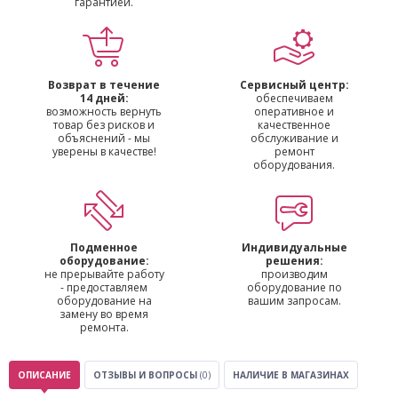
гарантией.
Возврат в течение
Сервисный центр:
14 дней:
обеспечиваем
возможность вернуть
оперативное и
товар без рисков и
качественное
объяснений - мы
обслуживание и
уверены в качестве!
ремонт
оборудования.
Подменное
Индивидуальные
оборудование:
решения:
не прерывайте работу
производим
- предоставляем
оборудование по
оборудование на
вашим запросам.
замену во время
ремонта.
ОПИСАНИЕ
ОТЗЫВЫ И ВОПРОСЫ
(0)
НАЛИЧИЕ В МАГАЗИНАХ