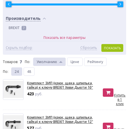
Производитель
BREXIT
7
Показать все параметры
Скрыть подбор
Сбросить
ПОКАЗАТЬ
7
Товаров:
По
:
Умолчанию
Цене
Рейтингу
По
:
24
48
Комплект ЗИП (крюк, щека, шпилька,
гайка) к ключу BREXIT Хеви Дьюти 10"
423
руб.
Купить
в 1
клик
Комплект ЗИП (крюк, щека, шпилька,
гайка) к ключу BREXIT Хеви Дьюти 12"
577
руб.