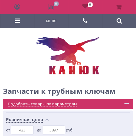
0
0
МЕНЮ
Запчасти к трубным ключам
Подобрать товары по параметрам
Розничная цена
от
до
руб.