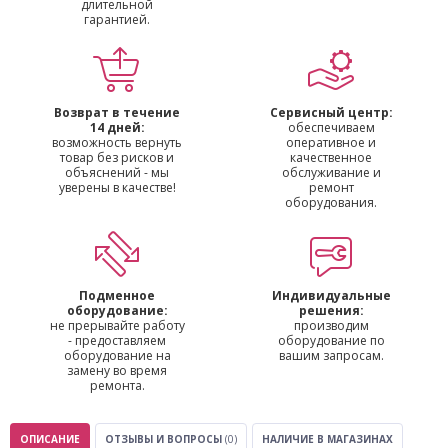
длительной
гарантией.
Возврат в течение
Сервисный центр:
14 дней:
обеспечиваем
возможность вернуть
оперативное и
товар без рисков и
качественное
объяснений - мы
обслуживание и
уверены в качестве!
ремонт
оборудования.
Подменное
Индивидуальные
оборудование:
решения:
не прерывайте работу
производим
- предоставляем
оборудование по
оборудование на
вашим запросам.
замену во время
ремонта.
ОПИСАНИЕ
ОТЗЫВЫ И ВОПРОСЫ
(0)
НАЛИЧИЕ В МАГАЗИНАХ