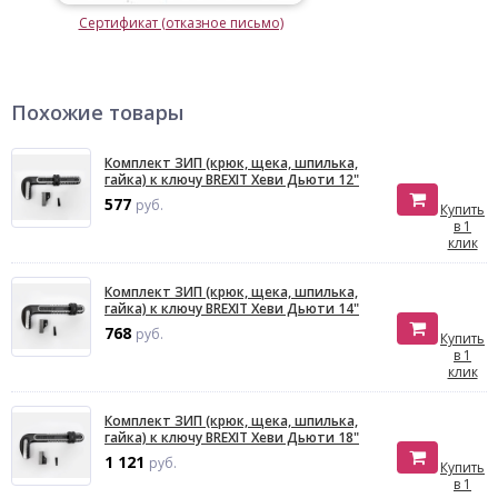
Сертификат (отказное письмо)
Похожие товары
Комплект ЗИП (крюк, щека, шпилька,
гайка) к ключу BREXIT Хеви Дьюти 12"
577
руб.
Купить
в 1
клик
Комплект ЗИП (крюк, щека, шпилька,
гайка) к ключу BREXIT Хеви Дьюти 14"
768
руб.
Купить
в 1
клик
Комплект ЗИП (крюк, щека, шпилька,
гайка) к ключу BREXIT Хеви Дьюти 18"
1 121
руб.
Купить
в 1