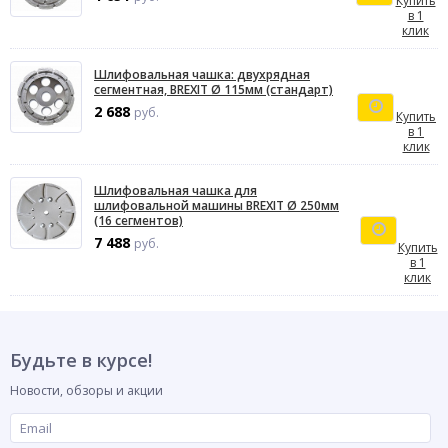
Купить
в 1
клик
Шлифовальная чашка: двухрядная
сегментная, BREXIT Ø 115мм (стандарт)
2 688
руб.
Купить
в 1
клик
Шлифовальная чашка для
шлифовальной машины BREXIT Ø 250мм
(16 сегментов)
7 488
руб.
Купить
в 1
клик
Будьте в курсе!
Новости, обзоры и акции