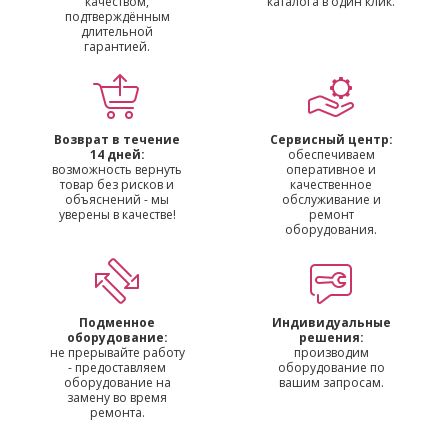
качеством,
каталога в один клик.
подтверждённым
длительной
гарантией.
Возврат в течение
Сервисный центр:
14 дней:
обеспечиваем
возможность вернуть
оперативное и
товар без рисков и
качественное
объяснений - мы
обслуживание и
уверены в качестве!
ремонт
оборудования.
Подменное
Индивидуальные
оборудование:
решения:
не прерывайте работу
производим
- предоставляем
оборудование по
оборудование на
вашим запросам.
замену во время
ремонта.