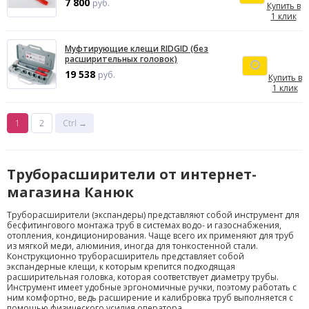
7 800
руб.
Купить в
1 клик
Муфтирующие клещи RIDGID (без
расширительных головок)
19 538
руб.
Купить в
1 клик
1
2
Ctrl →
Труборасширители от интернет-
магазина Канюк
Труборасширители (экспандеры) представляют собой инструмент для
бесфитингового монтажа труб в системах водо- и газоснабжения,
отопления, кондиционирования. Чаще всего их применяют для труб
из мягкой меди, алюминия, иногда для тонкостенной стали.
Конструкционно труборасширитель представляет собой
экспандерные клещи, к которым крепится подходящая
расширительная головка, которая соответствует диаметру трубы.
Инструмент имеет удобные эргономичные ручки, поэтому работать с
ним комфортно, ведь расширение и калибровка труб выполняется с
помощью физического усилия оператора.