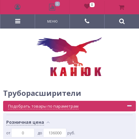
0
0
МЕНЮ
Труборасширители
Подобрать товары по параметрам
Розничная цена
от
до
руб.