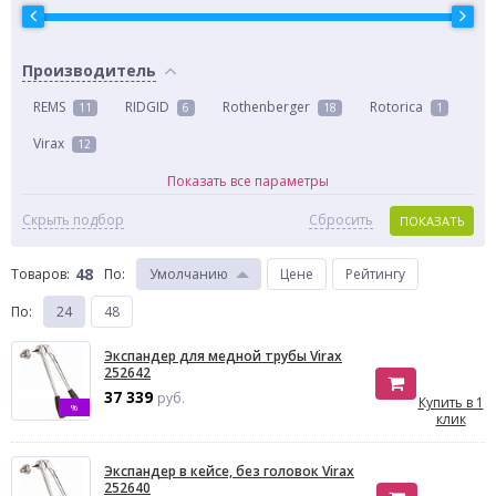
Производитель
REMS
RIDGID
Rothenberger
Rotorica
11
6
18
1
Virax
12
Показать все параметры
Скрыть подбор
Сбросить
ПОКАЗАТЬ
48
Товаров:
По
:
Умолчанию
Цене
Рейтингу
По
:
24
48
Экспандер для медной трубы Virax
252642
37 339
руб.
Купить в 1
%
клик
Экспандер в кейсе, без головок Virax
252640